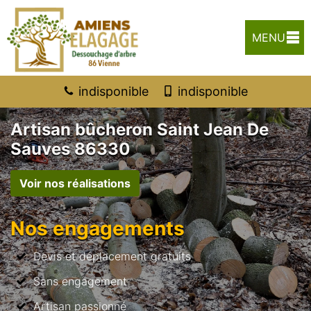
MENU
indisponible
indisponible
Artisan bûcheron Saint Jean De
Sauves 86330
Voir nos réalisations
Nos engagements
Devis et déplacement gratuits
Sans engagement
Artisan passionné