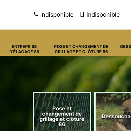
indisponible
indisponible
ENTREPRISE
POSE ET CHANGEMENT DE
DES
D'ÉLAGAGE 86
GRILLAGE ET CLÔTURE 86
Pose et
eprise
changement de
Dessoucha
gage 86
grillage et clôture
86