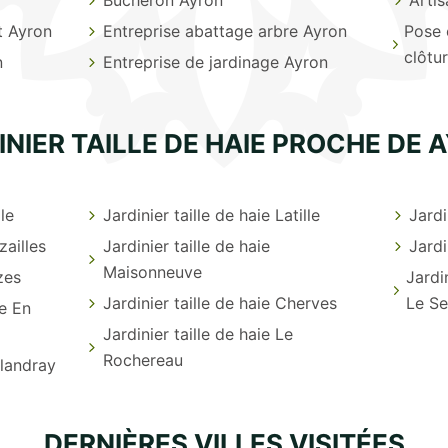
t Ayron
Entreprise abattage arbre Ayron
Pose 
clôtu
n
Entreprise de jardinage Ayron
INIER TAILLE DE HAIE PROCHE DE 
lle
Jardinier taille de haie Latille
Jardi
zailles
Jardinier taille de haie
Jardi
Maisonneuve
zes
Jardi
Jardinier taille de haie Cherves
Le S
re En
Jardinier taille de haie Le
Rochereau
alandray
DERNIÈRES VILLES VISITÉES