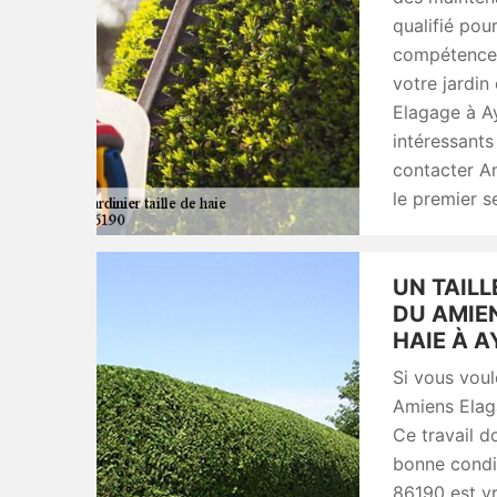
qualifié pou
compétences.
votre jardin
Elagage à Ay
intéressants
contacter Am
le premier s
UN TAILL
DU AMIEN
HAIE À A
Si vous vou
Amiens Elaga
Ce travail do
bonne condi
86190 est vr