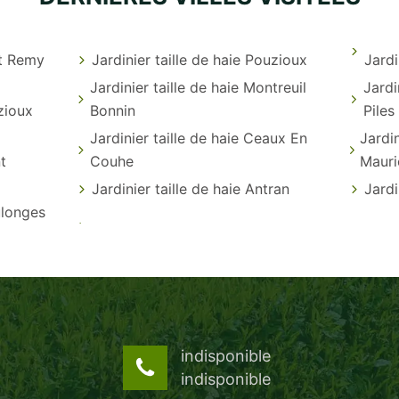
nt Remy
Jardinier taille de haie Pouzioux
Jardi
Jardinier taille de haie Montreuil
Jardi
uzioux
Bonnin
Piles
Jardinier taille de haie Ceaux En
Jardin
nt
Couhe
Mauri
Jardinier taille de haie Antran
Jardi
ulonges
indisponible
indisponible