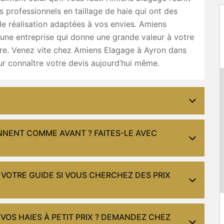
rs professionnels en taillage de haie qui ont des
e réalisation adaptées à vos envies. Amiens
une entreprise qui donne une grande valeur à votre
ure. Venez vite chez Amiens Elagage à Ayron dans
r connaître votre devis aujourd’hui même.
NNENT COMME AVANT ? FAITES-LE AVEC
 VOTRE GUIDE SI VOUS CHERCHEZ DES PRIX
VOS HAIES À PETIT PRIX ? DEMANDEZ CHEZ