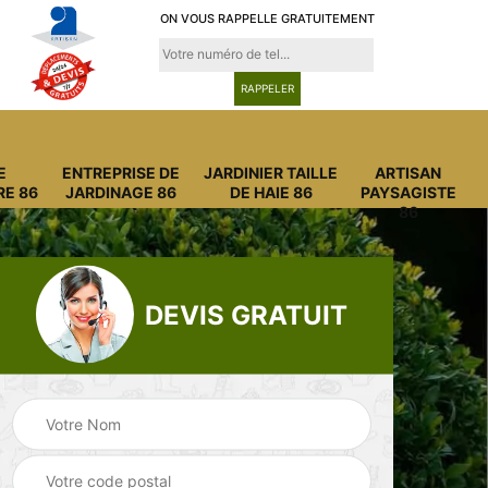
ON VOUS RAPPELLE GRATUITEMENT
E
ENTREPRISE DE
JARDINIER TAILLE
ARTISAN
RE 86
JARDINAGE 86
DE HAIE 86
PAYSAGISTE
86
DEVIS GRATUIT
Entreprise
Entreprise de
6
abattage arbre 86
jardinage 86