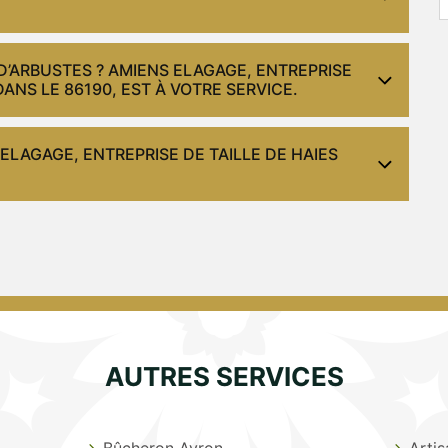
’ARBUSTES ? AMIENS ELAGAGE, ENTREPRISE
DANS LE 86190, EST À VOTRE SERVICE.
LAGAGE, ENTREPRISE DE TAILLE DE HAIES
AUTRES SERVICES
Bûcheron Ayron
Arti