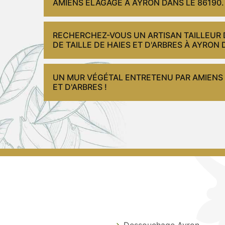
AMIENS ELAGAGE À AYRON DANS LE 86190.
RECHERCHEZ-VOUS UN ARTISAN TAILLEUR D
DE TAILLE DE HAIES ET D'ARBRES À AYRON 
UN MUR VÉGÉTAL ENTRETENU PAR AMIENS E
ET D'ARBRES !
Dessouchage Ayron