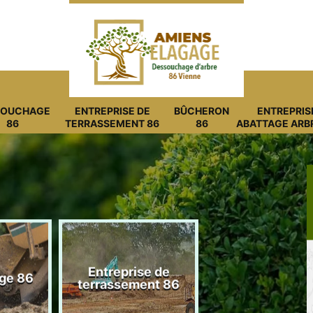
SOUCHAGE
ENTREPRISE DE
BÛCHERON
ENTREPRIS
86
TERRASSEMENT 86
86
ABATTAGE ARB
Entreprise de
ge 86
Bûcheron 8
terrassement 86