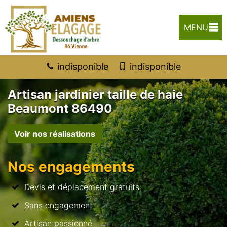
MENU
indisponible
indisponible
Artisan jardinier taille de haie
Beaumont 86490
Voir nos réalisations
Nos engagements
Devis et déplacement gratuits
Sans engagement
Artisan passionné