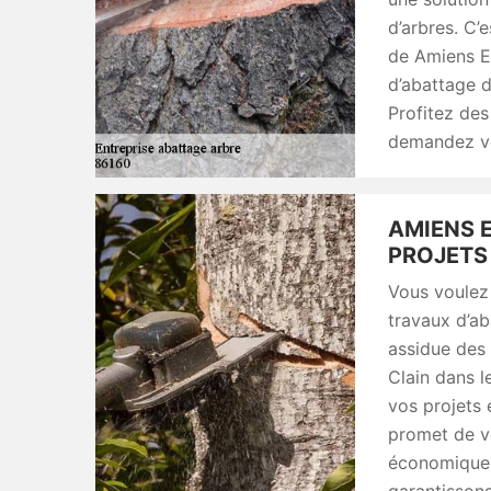
d’arbres. C
de Amiens El
d’abattage d
Profitez des
demandez vot
AMIENS 
PROJETS 
Vous voulez 
travaux d’ab
assidue des
Clain dans l
vos projets 
promet de vo
économiques.
garantissons