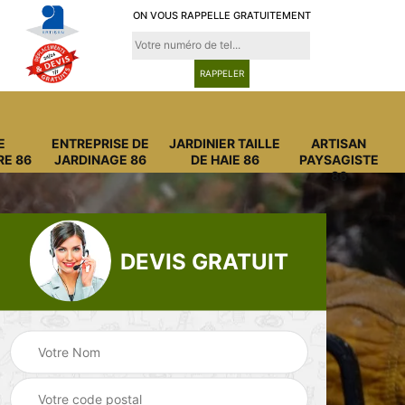
ON VOUS RAPPELLE GRATUITEMENT
E
ENTREPRISE DE
JARDINIER TAILLE
ARTISAN
RE 86
JARDINAGE 86
DE HAIE 86
PAYSAGISTE
86
DEVIS GRATUIT
Entreprise
Entreprise de
6
abattage arbre 86
jardinage 86