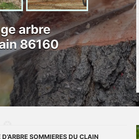
age arbre
ain 86160
E D’ARBRE SOMMIERES DU CLAIN