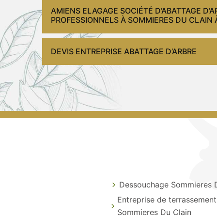
AMIENS ELAGAGE SOCIÉTÉ D’ABATTAGE D’
PROFESSIONNELS À SOMMIERES DU CLAIN À 
DEVIS ENTREPRISE ABATTAGE D’ARBRE
Dessouchage Sommieres D
Entreprise de terrassement
Sommieres Du Clain