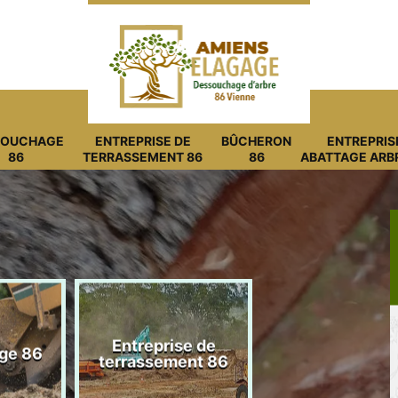
SOUCHAGE
ENTREPRISE DE
BÛCHERON
ENTREPRIS
86
TERRASSEMENT 86
86
ABATTAGE ARB
Entreprise de
ge 86
Bûcheron 8
terrassement 86