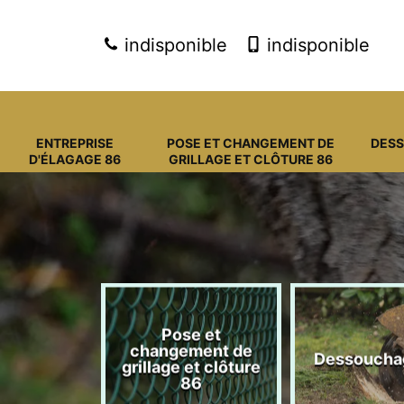
indisponible
indisponible
ENTREPRISE
POSE ET CHANGEMENT DE
DES
D'ÉLAGAGE 86
GRILLAGE ET CLÔTURE 86
Pose et
eprise
changement de
Dessoucha
gage 86
grillage et clôture
86