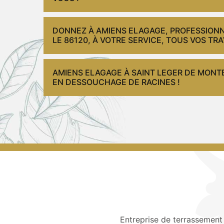
DONNEZ À AMIENS ELAGAGE, PROFESSIONN
LE 86120, À VOTRE SERVICE, TOUS VOS T
AMIENS ELAGAGE À SAINT LEGER DE MONTB
EN DESSOUCHAGE DE RACINES !
Entreprise de terrassement