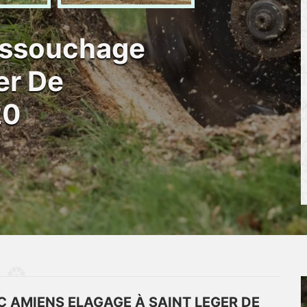
dessouchage
er De
20
 AMIENS ELAGAGE À SAINT LEGER DE