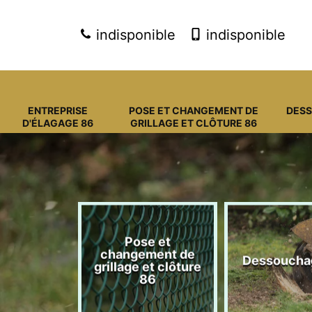
indisponible
indisponible
ENTREPRISE
POSE ET CHANGEMENT DE
DES
D'ÉLAGAGE 86
GRILLAGE ET CLÔTURE 86
Pose et
eprise
changement de
Dessoucha
gage 86
grillage et clôture
86