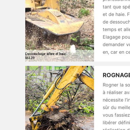
tant que sp
et de haie. 
de dessoucha
temps et all
Elagage pour
demander vot
en, car en c
ROGNAGE
Rogner la so
à réaliser av
nécessite l’
sûr du meill
vous fassiez
libérer défin
réalisation 