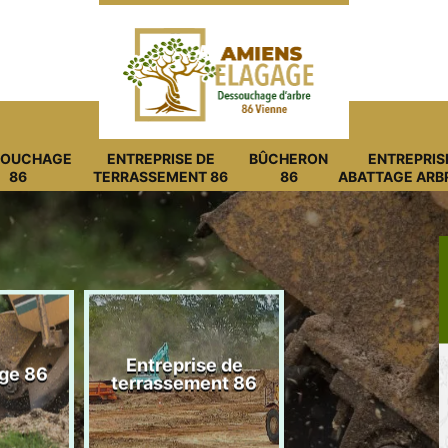
SOUCHAGE
ENTREPRISE DE
BÛCHERON
ENTREPRIS
86
TERRASSEMENT 86
86
ABATTAGE ARB
Entreprise de
ge 86
Bûcheron 8
terrassement 86