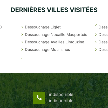
DERNIÈRES VILLES VISITÉES
 D
Dessouchage Liglet
Dess
Dessouchage Nouaille Maupertuis
Dess
Dessouchage Availles Limouzine
Dess
Dessouchage Moulismes
Dess
indisponible
indisponible