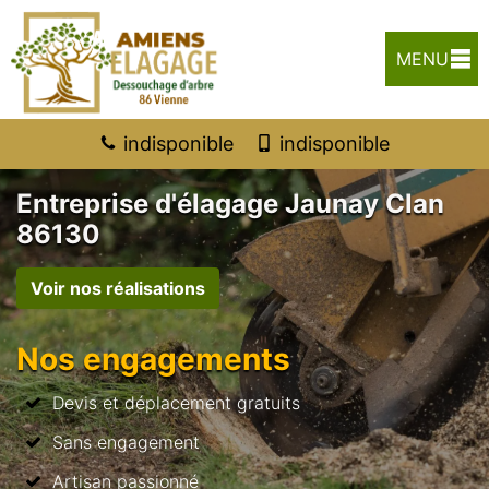
MENU
indisponible
indisponible
Entreprise d'élagage Jaunay Clan
86130
Voir nos réalisations
Nos engagements
Devis et déplacement gratuits
Sans engagement
Artisan passionné