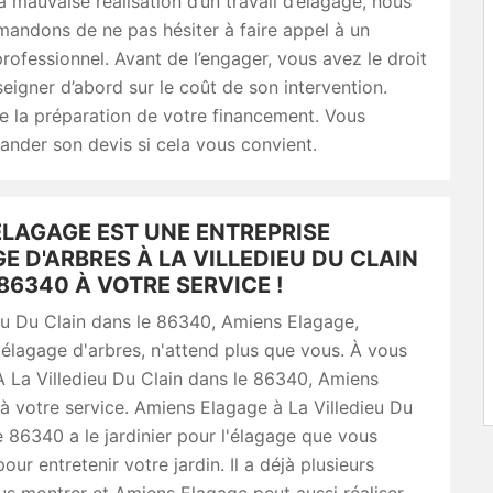
a mauvaise réalisation d’un travail d’élagage, nous
andons de ne pas hésiter à faire appel à un
rofessionnel. Avant de l’engager, vous avez le droit
eigner d’abord sur le coût de son intervention.
ie la préparation de votre financement. Vous
nder son devis si cela vous convient.
ELAGAGE EST UNE ENTREPRISE
E D'ARBRES À LA VILLEDIEU DU CLAIN
86340 À VOTRE SERVICE !
eu Du Clain dans le 86340, Amiens Elagage,
'élagage d'arbres, n'attend plus que vous. À vous
 À La Villedieu Du Clain dans le 86340, Amiens
à votre service. Amiens Elagage à La Villedieu Du
e 86340 a le jardinier pour l'élagage que vous
ur entretenir votre jardin. Il a déjà plusieurs
s montrer et Amiens Elagage peut aussi réaliser