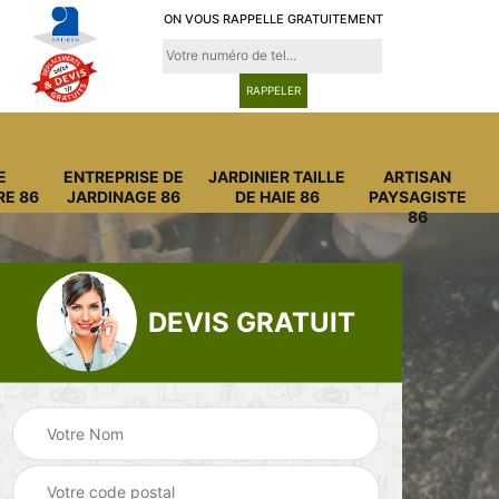
ON VOUS RAPPELLE GRATUITEMENT
E
ENTREPRISE DE
JARDINIER TAILLE
ARTISAN
RE 86
JARDINAGE 86
DE HAIE 86
PAYSAGISTE
86
DEVIS GRATUIT
Entreprise
Entreprise de
6
abattage arbre 86
jardinage 86