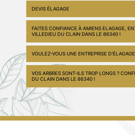
DEVIS ÉLAGAGE
FAITES CONFIANCE À AMIENS ELAGAGE, EN
VILLEDIEU DU CLAIN DANS LE 86340 !
VOULEZ-VOUS UNE ENTREPRISE D'ÉLAGAGE
VOS ARBRES SONT-ILS TROP LONGS ? CONFI
DU CLAIN DANS LE 86340 !