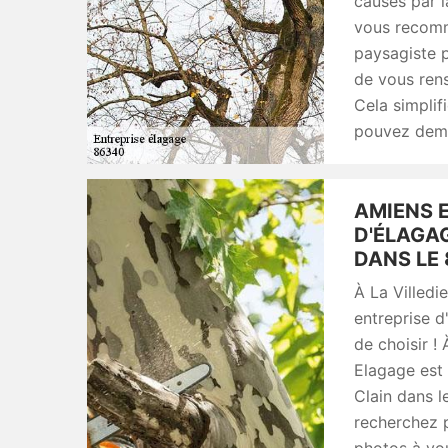
causés par l
vous recomm
paysagiste p
de vous rens
Cela simplif
pouvez dema
AMIENS 
D'ÉLAGAG
DANS LE 
À La Villedi
entreprise d
de choisir !
Elagage est 
Clain dans l
recherchez po
photos à vou