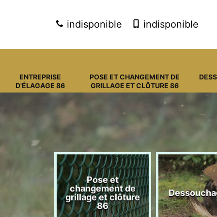
indisponible
indisponible
ENTREPRISE
POSE ET CHANGEMENT DE
DES
D'ÉLAGAGE 86
GRILLAGE ET CLÔTURE 86
Pose et
eprise
changement de
Dessoucha
gage 86
grillage et clôture
86