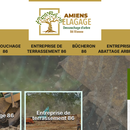
SOUCHAGE
ENTREPRISE DE
BÛCHERON
ENTREPRIS
86
TERRASSEMENT 86
86
ABATTAGE ARB
Entreprise de
ge 86
Bûcheron 8
terrassement 86