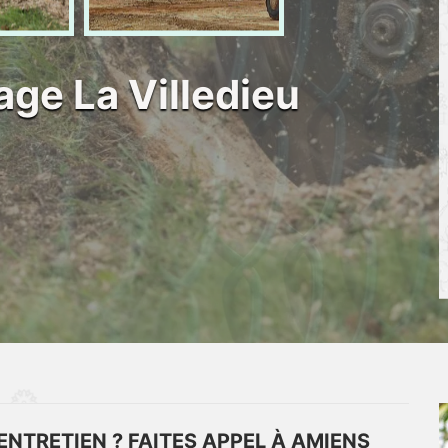
age La Villedieu
’ENTRETIEN ? FAITES APPEL À AMIENS