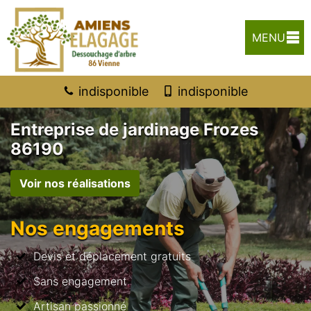
MENU
indisponible
indisponible
Entreprise de jardinage Frozes
86190
Voir nos réalisations
Nos engagements
Devis et déplacement gratuits
Sans engagement
Artisan passionné