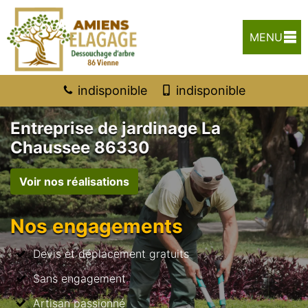
MENU
indisponible
indisponible
Entreprise de jardinage La
Chaussee 86330
Voir nos réalisations
Nos engagements
Devis et déplacement gratuits
Sans engagement
Artisan passionné