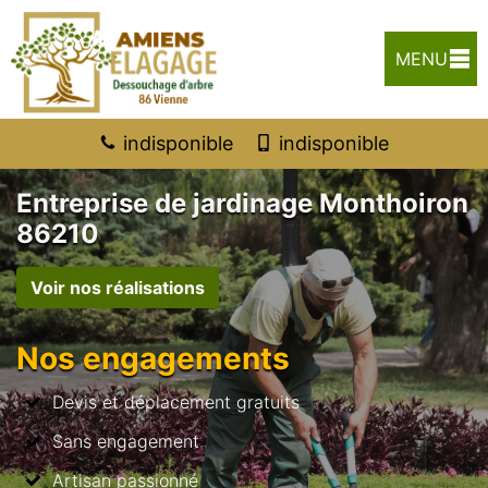
MENU
indisponible
indisponible
Entreprise de jardinage Monthoiron
86210
Voir nos réalisations
Nos engagements
Devis et déplacement gratuits
Sans engagement
Artisan passionné