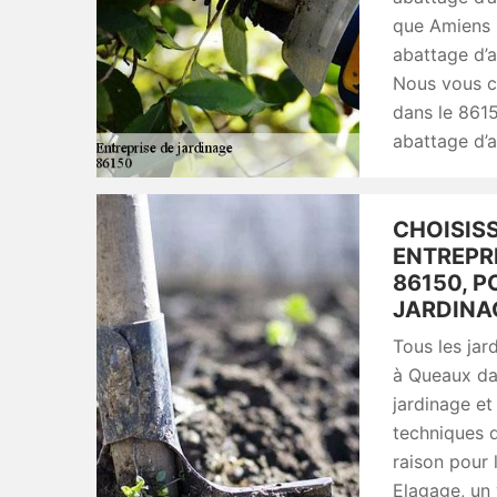
que Amiens E
abattage d’a
Nous vous c
dans le 861
abattage d’a
CHOISISS
ENTREPR
86150, 
JARDINAG
Tous les jar
à Queaux dan
jardinage et
techniques d
raison pour 
Elagage, un 