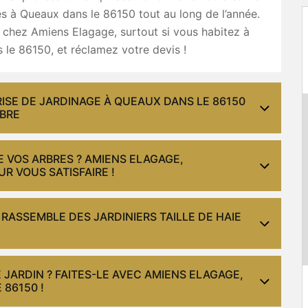
s à Queaux dans le 86150 tout au long de l’année.
 chez Amiens Elagage, surtout si vous habitez à
le 86150, et réclamez votre devis !
RISE DE JARDINAGE À QUEAUX DANS LE 86150
RBRE
 VOS ARBRES ? AMIENS ELAGAGE,
R VOUS SATISFAIRE !
RASSEMBLE DES JARDINIERS TAILLE DE HAIE
 JARDIN ? FAITES-LE AVEC AMIENS ELAGAGE,
 86150 !