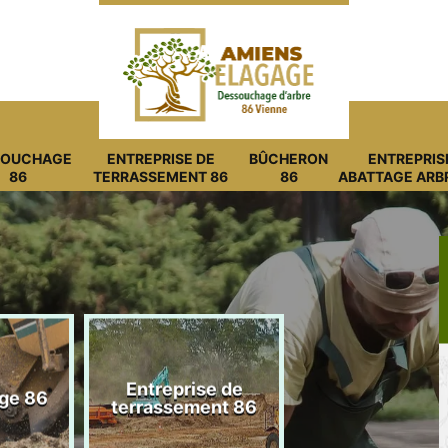
SOUCHAGE
ENTREPRISE DE
BÛCHERON
ENTREPRIS
86
TERRASSEMENT 86
86
ABATTAGE ARB
Entreprise de
ge 86
Bûcheron 8
terrassement 86