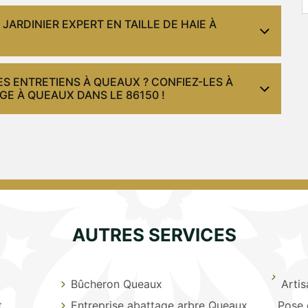
ARDINIER EXPERT EN TAILLE DE HAIE À
ES ENTRETIENS À QUEAUX ? CONFIEZ-LES À
GE À QUEAUX DANS LE 86150 !
AUTRES SERVICES
Bûcheron Queaux
Arti
t
Entreprise abattage arbre Queaux
Pose 