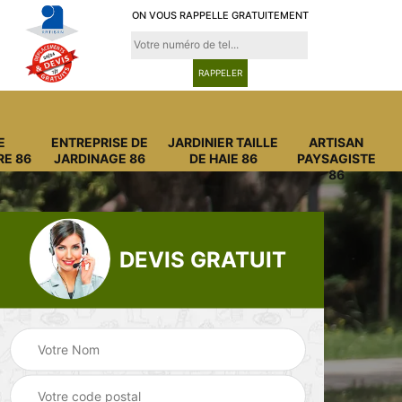
ON VOUS RAPPELLE GRATUITEMENT
E
ENTREPRISE DE
JARDINIER TAILLE
ARTISAN
RE 86
JARDINAGE 86
DE HAIE 86
PAYSAGISTE
86
DEVIS GRATUIT
Entreprise
Entreprise de
6
abattage arbre 86
jardinage 86