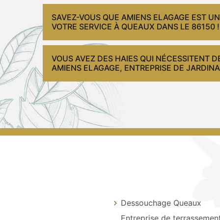
SAVEZ-VOUS QUE AMIENS ELAGAGE EST UN J
VOTRE SERVICE À QUEAUX DANS LE 86150 !
VOUS AVEZ DES HAIES QUI NÉCESSITENT D
AMIENS ELAGAGE, ENTREPRISE DE JARDINA
Dessouchage Queaux
Entreprise de terrassemen