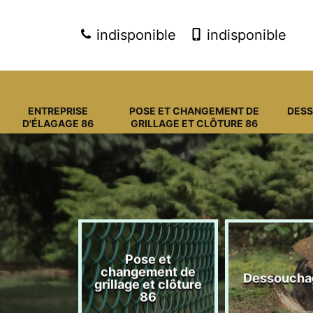
indisponible
indisponible
ENTREPRISE
POSE ET CHANGEMENT DE
DES
D'ÉLAGAGE 86
GRILLAGE ET CLÔTURE 86
Pose et
eprise
changement de
Dessoucha
gage 86
grillage et clôture
86