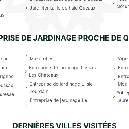
clôtu
Jardinier taille de haie Queaux
ux
PRISE DE JARDINAGE PROCHE DE 
rsac
Mazerolles
Vige
ouex
Entreprise de jardinage Lussac
Entre
Les Chateaux
erignac
Entre
Entreprise de jardinage L Isle
Moul
oussac
Jourdain
Entre
ouresse
Entreprise de jardinage Le
Laure
DERNIÈRES VILLES VISITÉES