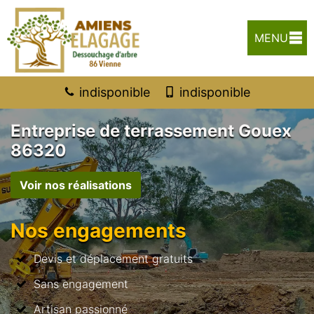
MENU
indisponible
indisponible
Entreprise de terrassement Gouex
86320
Voir nos réalisations
Nos engagements
Devis et déplacement gratuits
Sans engagement
Artisan passionné