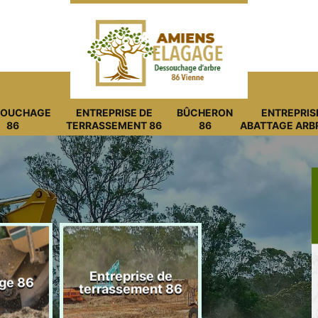
SOUCHAGE
ENTREPRISE DE
BÛCHERON
ENTREPRIS
86
TERRASSEMENT 86
86
ABATTAGE ARB
Entreprise de
ge 86
Bûcheron 8
terrassement 86