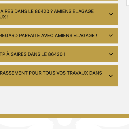
AIRES DANS LE 86420 ? AMIENS ELAGAGE
UX !
 REGARD PARFAITE AVEC AMIENS ELAGAGE !
P À SAIRES DANS LE 86420 !
ERRASSEMENT POUR TOUS VOS TRAVAUX DANS