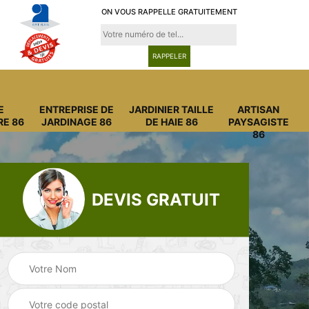
ON VOUS RAPPELLE GRATUITEMENT
E
ENTREPRISE DE
JARDINIER TAILLE
ARTISAN
RE 86
JARDINAGE 86
DE HAIE 86
PAYSAGISTE
86
DEVIS GRATUIT
Entreprise
Entreprise de
6
abattage arbre 86
jardinage 86