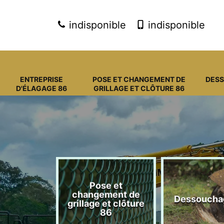
indisponible
indisponible
ENTREPRISE
POSE ET CHANGEMENT DE
DES
D'ÉLAGAGE 86
GRILLAGE ET CLÔTURE 86
Pose et
eprise
changement de
Dessoucha
gage 86
grillage et clôture
86