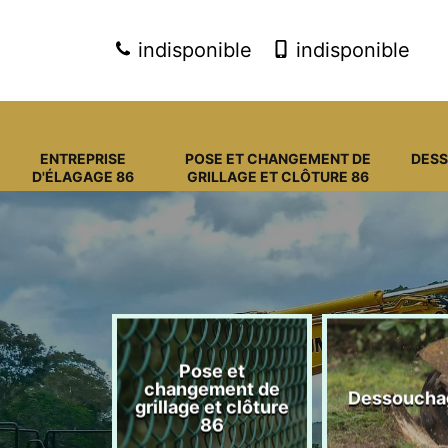
indisponible
indisponible
ENTREPRISE
POSE ET CHANGEMENT DE
DES
D'ÉLAGAGE 86
GRILLAGE ET CLÔTURE 86
Pose et
eprise
changement de
Dessoucha
gage 86
grillage et clôture
86