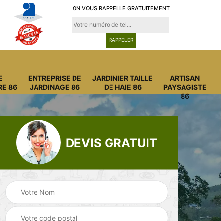
ON VOUS RAPPELLE GRATUITEMENT
E
ENTREPRISE DE
JARDINIER TAILLE
ARTISAN
RE 86
JARDINAGE 86
DE HAIE 86
PAYSAGISTE
86
DEVIS GRATUIT
Entreprise
Entreprise de
6
abattage arbre 86
jardinage 86