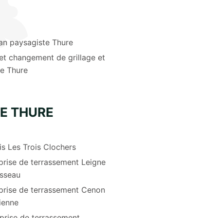
san paysagiste Thure
et changement de grillage et
re Thure
E THURE
is Les Trois Clochers
prise de terrassement Leigne
sseau
prise de terrassement Cenon
ienne
prise de terrassement