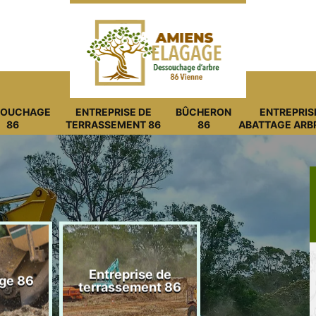
SOUCHAGE
ENTREPRISE DE
BÛCHERON
ENTREPRIS
86
TERRASSEMENT 86
86
ABATTAGE ARB
Entreprise de
ge 86
Bûcheron 8
terrassement 86