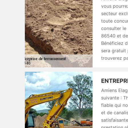
vous pourrez
secteur excl
toute concur
consulter le
86540 et dem
Bénéficiez d
sera gratuit
trouverez p
ENTREPRI
Amiens Elaga
suivante : T
fiable qui n
et de canali
satisfaisant
prestation r