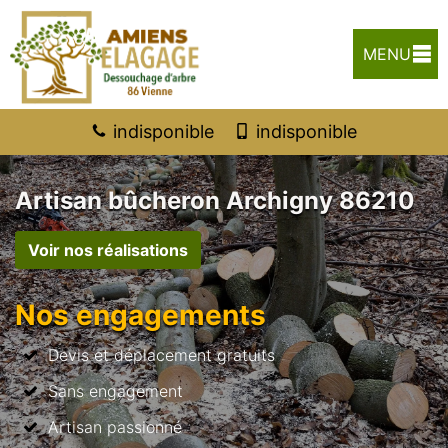
MENU
indisponible
indisponible
Artisan bûcheron Archigny 86210
Voir nos réalisations
Nos engagements
Devis et déplacement gratuits
Sans engagement
Artisan passionné