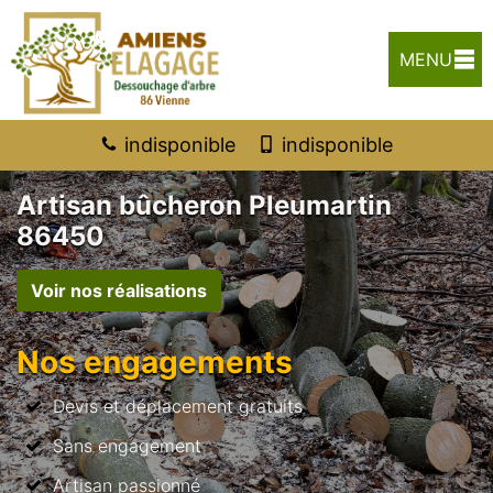
MENU
indisponible
indisponible
Artisan bûcheron Pleumartin
86450
Voir nos réalisations
Nos engagements
Devis et déplacement gratuits
Sans engagement
Artisan passionné