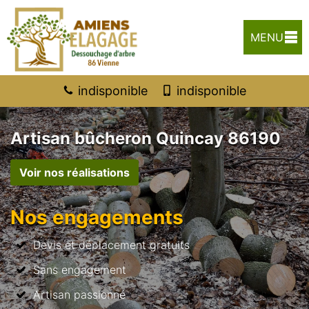
MENU
indisponible
indisponible
Artisan bûcheron Quincay 86190
Voir nos réalisations
Nos engagements
Devis et déplacement gratuits
Sans engagement
Artisan passionné