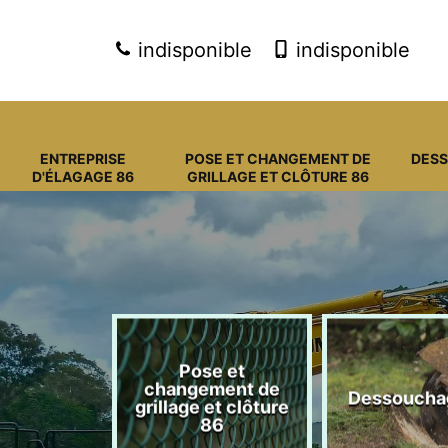
indisponible
indisponible
ENTREPRISE
POSE ET CHANGEMENT DE
DES
D'ÉLAGAGE 86
GRILLAGE ET CLÔTURE 86
Pose et
eprise
changement de
Dessoucha
gage 86
grillage et clôture
86