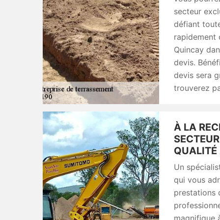
secteur excl
défiant tout
rapidement c
Quincay dan
devis. Bénéf
devis sera g
trouverez p
À LA REC
SECTEUR
QUALITÉ 
Un spéciali
qui vous adr
prestations 
professionne
magnifique 