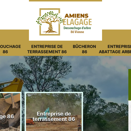
SOUCHAGE
ENTREPRISE DE
BÛCHERON
ENTREPRIS
86
TERRASSEMENT 86
86
ABATTAGE ARB
Entreprise de
ge 86
Bûcheron 8
terrassement 86