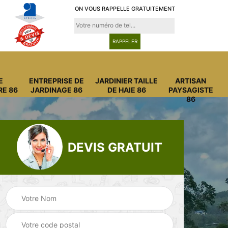
ON VOUS RAPPELLE GRATUITEMENT
E
ENTREPRISE DE
JARDINIER TAILLE
ARTISAN
RE 86
JARDINAGE 86
DE HAIE 86
PAYSAGISTE
86
DEVIS GRATUIT
Entreprise
Entreprise de
6
abattage arbre 86
jardinage 86