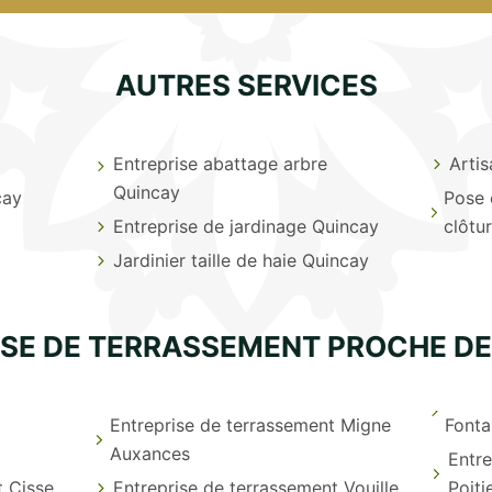
AUTRES SERVICES
Entreprise abattage arbre
Arti
Quincay
cay
Pose 
Entreprise de jardinage Quincay
clôtu
Jardinier taille de haie Quincay
ISE DE TERRASSEMENT PROCHE DE
Entreprise de terrassement Migne
Fonta
Auxances
Entre
t Cisse
Entreprise de terrassement Vouille
Poiti