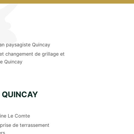
san paysagiste Quincay
et changement de grillage et
re Quincay
 QUINCAY
ine Le Comte
prise de terrassement
ers