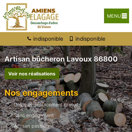
MENU
indisponible
indisponible
Artisan bûcheron Lavoux 86800
Voir nos réalisations
Nos engagements
Devis et déplacement gratuits
Sans engagement
Artisan passionné