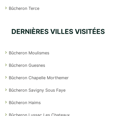
Bûcheron Terce
DERNIÈRES VILLES VISITÉES
Bûcheron Moulismes
Bûcheron Guesnes
Bûcheron Chapelle Morthemer
Bûcheron Savigny Sous Faye
Bûcheron Haims
Bûcheron Lussac Les Chateaux