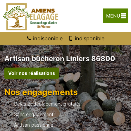
MENU
indisponible
indisponible
Artisan bûcheron Liniers 86800
Voir nos réalisations
Nos engagements
Devis et déplacement gratuits
Sans engagement
Artisan passionné