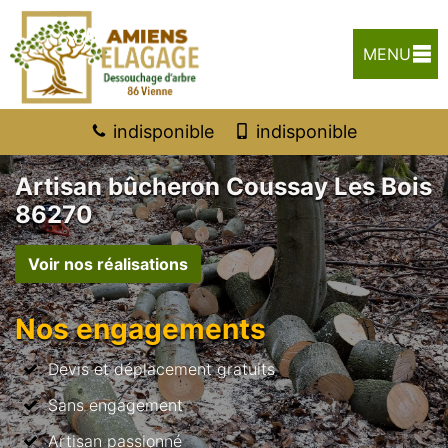
MENU
indisponible
indisponible
Artisan bûcheron Coussay Les Bois
86270
Voir nos réalisations
Nos engagements
Devis et déplacement gratuits
Sans engagement
Artisan passionné