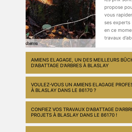
propose pou
vous rapide
ses experts 
en ce momen
travaux d’ab
AMIENS ELAGAGE, UN DES MEILLEURS BÛ
D’ABATTAGE D’ARBRES À BLASLAY
VOULEZ-VOUS UN AMIENS ELAGAGE PROFES
À BLASLAY DANS LE 86170 ?
CONFIEZ VOS TRAVAUX D’ABATTAGE D’ARB
PROJETS À BLASLAY DANS LE 86170 !