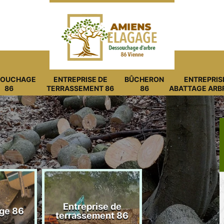
SOUCHAGE
ENTREPRISE DE
BÛCHERON
ENTREPRIS
86
TERRASSEMENT 86
86
ABATTAGE ARB
Entreprise de
ge 86
Bûcheron 8
terrassement 86