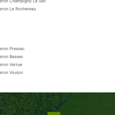
eron Champigny Le Sec
eron Le Rochereau
eron Pressac
eron Basses
eron Verrue
eron Voulon