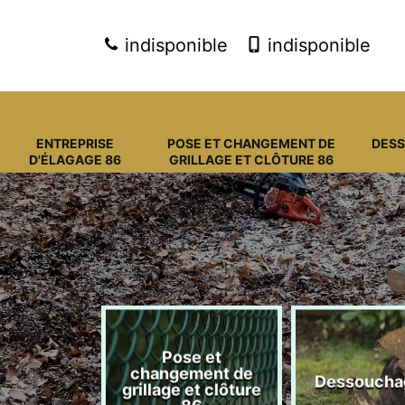
indisponible
indisponible
ENTREPRISE
POSE ET CHANGEMENT DE
DES
D'ÉLAGAGE 86
GRILLAGE ET CLÔTURE 86
Pose et
eprise
changement de
Dessoucha
gage 86
grillage et clôture