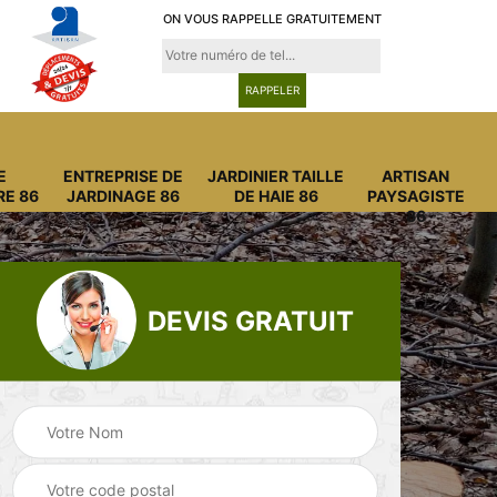
ON VOUS RAPPELLE GRATUITEMENT
E
ENTREPRISE DE
JARDINIER TAILLE
ARTISAN
RE 86
JARDINAGE 86
DE HAIE 86
PAYSAGISTE
86
DEVIS GRATUIT
Entreprise
Entreprise de
6
abattage arbre 86
jardinage 86