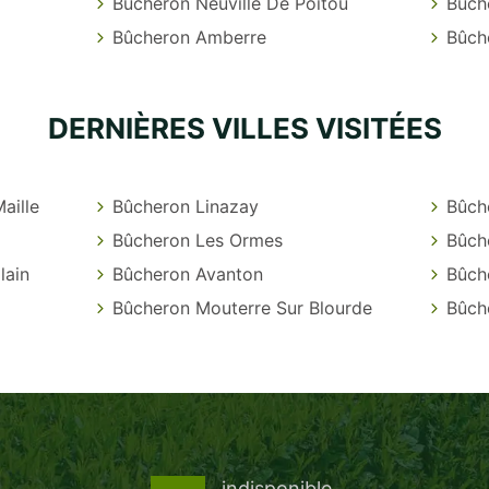
Bûcheron Neuville De Poitou
Bûch
Bûcheron Amberre
Bûch
DERNIÈRES VILLES VISITÉES
aille
Bûcheron Linazay
Bûch
Bûcheron Les Ormes
Bûch
lain
Bûcheron Avanton
Bûch
Bûcheron Mouterre Sur Blourde
Bûch
indisponible