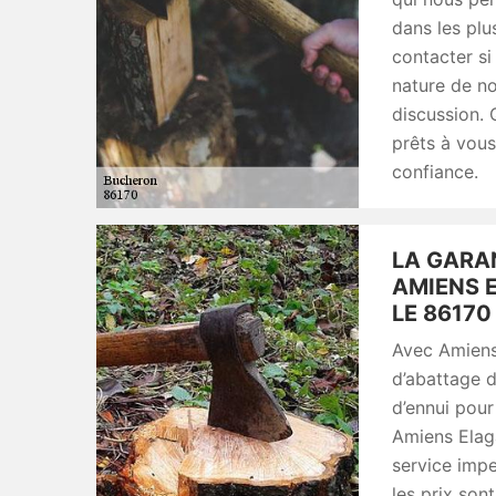
dans les plu
contacter si
nature de n
discussion. 
prêts à vous 
confiance.
LA GARAN
AMIENS 
LE 86170 
Avec Amiens
d’abattage d
d’ennui pour
Amiens Elag
service impe
les prix son