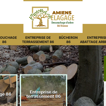
SOUCHAGE
ENTREPRISE DE
BÛCHERON
ENTREPRIS
86
TERRASSEMENT 86
86
ABATTAGE ARB
Entreprise de
ge 86
Bûcheron 8
terrassement 86