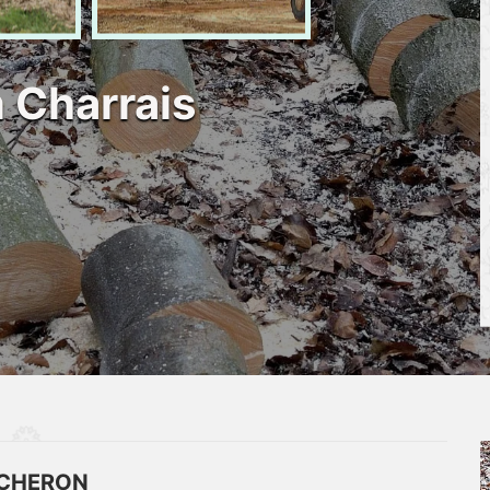
 Charrais
CHERON