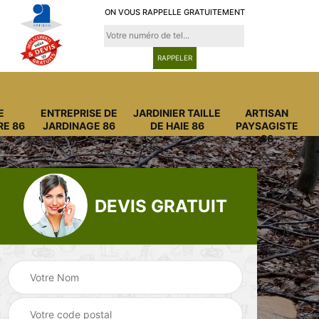
ON VOUS RAPPELLE GRATUITEMENT
E
ENTREPRISE DE
JARDINIER TAILLE
ARTISAN
RE 86
JARDINAGE 86
DE HAIE 86
PAYSAGISTE
86
DEVIS GRATUIT
Entreprise
Entreprise de
6
abattage arbre 86
jardinage 86