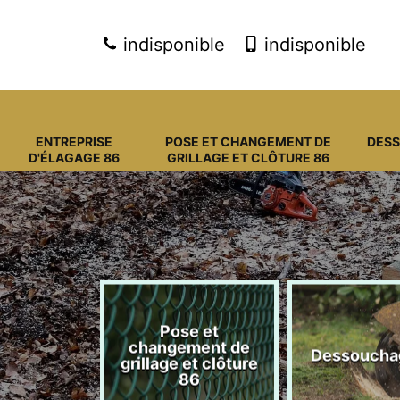
indisponible
indisponible
ENTREPRISE
POSE ET CHANGEMENT DE
DES
D'ÉLAGAGE 86
GRILLAGE ET CLÔTURE 86
Pose et
eprise
changement de
Dessoucha
gage 86
grillage et clôture
86