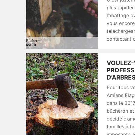
plus rapidem
l’abattage d
vous encore
téléchargean
contactant d
VOULEZ-
PROFESS
D’ARBRES
Pour tous vo
Amiens Elaga
dans le 8617
bûcheron et 
décidé d’amé
familles à fa
imposante. 