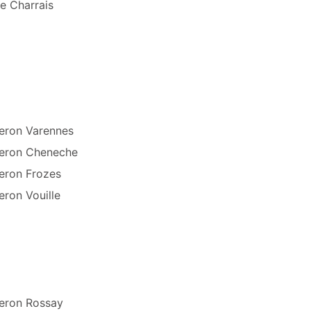
re Charrais
eron Varennes
eron Cheneche
eron Frozes
eron Vouille
eron Rossay