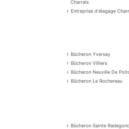
Charrais
Entreprise d'élagage Charr
Bûcheron Yversay
Bûcheron Villiers
Bûcheron Neuville De Poit
Bûcheron Le Rochereau
Bûcheron Sainte Radegon