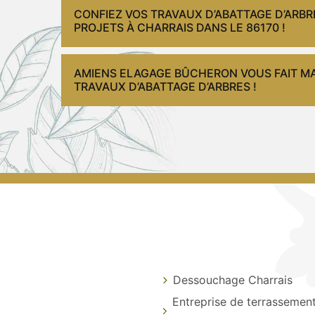
CONFIEZ VOS TRAVAUX D’ABATTAGE D’ARB
PROJETS À CHARRAIS DANS LE 86170 !
AMIENS ELAGAGE BÛCHERON VOUS FAIT MA
TRAVAUX D’ABATTAGE D’ARBRES !
Dessouchage Charrais
Entreprise de terrassemen