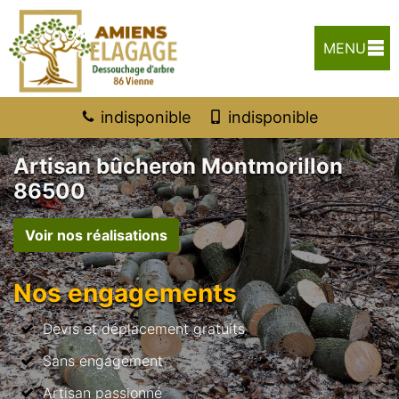
MENU
indisponible
indisponible
Artisan bûcheron Montmorillon
86500
Voir nos réalisations
Nos engagements
Devis et déplacement gratuits
Sans engagement
Artisan passionné