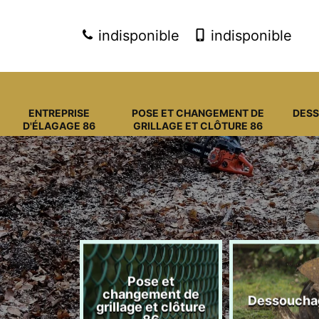
indisponible
indisponible
ENTREPRISE
POSE ET CHANGEMENT DE
DES
D'ÉLAGAGE 86
GRILLAGE ET CLÔTURE 86
Pose et
eprise
changement de
Dessoucha
gage 86
grillage et clôture