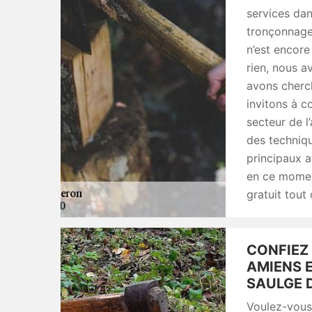
services dan
tronçonnage
n’est encore
rien, nous 
avons cherc
invitons à c
secteur de l
des techniqu
principaux a
en ce momen
gratuit tout 
CONFIEZ
AMIENS 
SAULGE D
Voulez-vous 