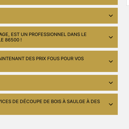
GE, EST UN PROFESSIONNEL DANS LE
E 86500 !
INTENANT DES PRIX FOUS POUR VOS
ICES DE DÉCOUPE DE BOIS À SAULGE À DES