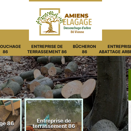
SOUCHAGE
ENTREPRISE DE
BÛCHERON
ENTREPRIS
86
TERRASSEMENT 86
86
ABATTAGE ARB
Entreprise de
ge 86
Bûcheron 8
terrassement 86