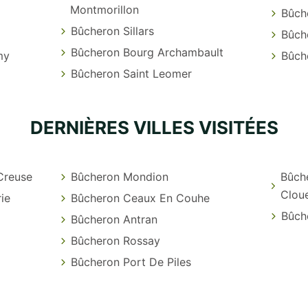
Montmorillon
Bûch
Bûcheron Sillars
Bûch
Bûcheron Bourg Archambault
my
Bûch
Bûcheron Saint Leomer
DERNIÈRES VILLES VISITÉES
Creuse
Bûcheron Mondion
Bûch
Clou
ie
Bûcheron Ceaux En Couhe
Bûche
Bûcheron Antran
Bûcheron Rossay
Bûcheron Port De Piles