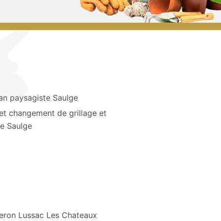
san paysagiste Saulge
et changement de grillage et
re Saulge
eron Lussac Les Chateaux