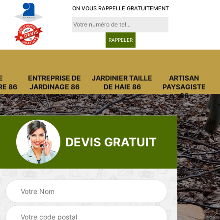
ON VOUS RAPPELLE GRATUITEMENT
E
ENTREPRISE DE
JARDINIER TAILLE
ARTISAN
RE 86
JARDINAGE 86
DE HAIE 86
PAYSAGISTE
86
DEVIS GRATUIT
Entreprise
Entreprise de
6
abattage arbre 86
jardinage 86