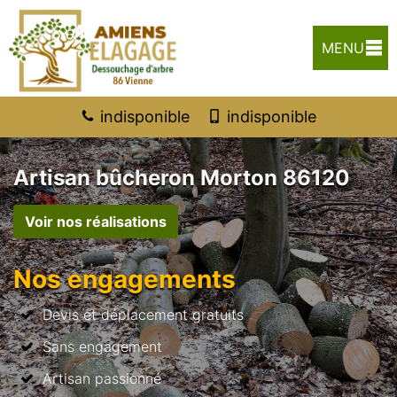
MENU
indisponible
indisponible
Artisan bûcheron Morton 86120
Voir nos réalisations
Nos engagements
Devis et déplacement gratuits
Sans engagement
Artisan passionné