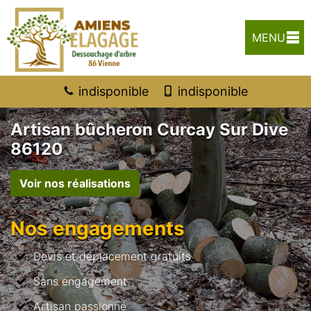
MENU
indisponible
indisponible
Artisan bûcheron Curcay Sur Dive
86120
Voir nos réalisations
Nos engagements
Devis et déplacement gratuits
Sans engagement
Artisan passionné