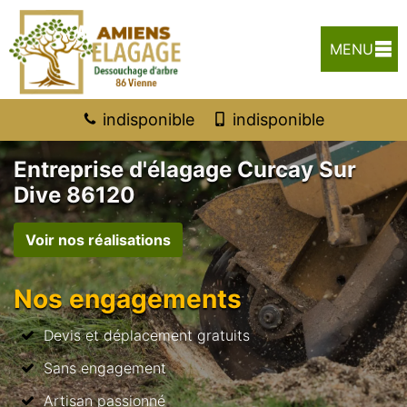
MENU
indisponible
indisponible
Entreprise d'élagage Curcay Sur
Dive 86120
Voir nos réalisations
Nos engagements
Devis et déplacement gratuits
Sans engagement
Artisan passionné