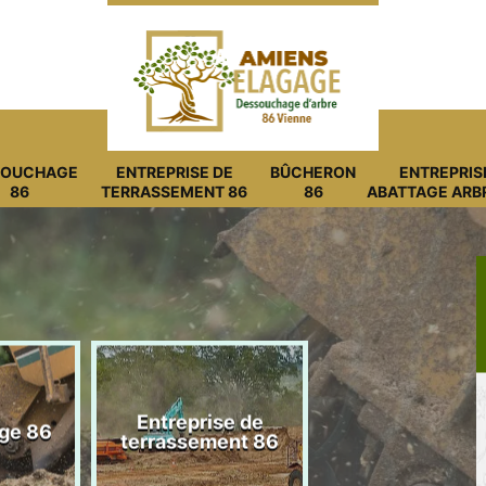
SOUCHAGE
ENTREPRISE DE
BÛCHERON
ENTREPRIS
86
TERRASSEMENT 86
86
ABATTAGE ARB
Entreprise de
ge 86
Bûcheron 8
terrassement 86