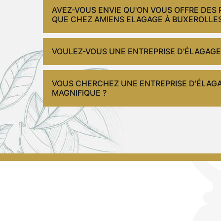
AVEZ-VOUS ENVIE QU'ON VOUS OFFRE DES P
QUE CHEZ AMIENS ELAGAGE À BUXEROLLES 
VOULEZ-VOUS UNE ENTREPRISE D'ÉLAGAGE
VOUS CHERCHEZ UNE ENTREPRISE D'ÉLAGA
MAGNIFIQUE ?