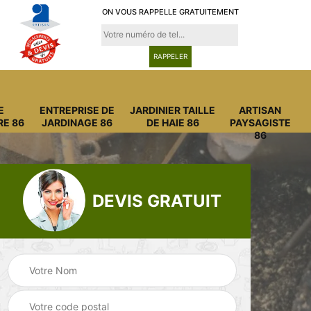
ON VOUS RAPPELLE GRATUITEMENT
E
ENTREPRISE DE
JARDINIER TAILLE
ARTISAN
RE 86
JARDINAGE 86
DE HAIE 86
PAYSAGISTE
86
DEVIS GRATUIT
Entreprise
Entreprise de
6
abattage arbre 86
jardinage 86