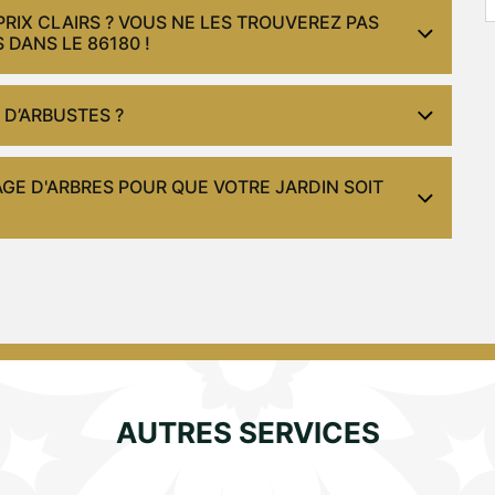
RIX CLAIRS ? VOUS NE LES TROUVEREZ PAS
DANS LE 86180 !
 D’ARBUSTES ?
GE D'ARBRES POUR QUE VOTRE JARDIN SOIT
AUTRES SERVICES