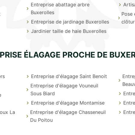
Entreprise abattage arbre
Artis
Buxerolles
t
Pose 
Entreprise de jardinage Buxerolles
clôtu
Jardinier taille de haie Buxerolles
PRISE ÉLAGAGE PROCHE DE BUXE
ers
Entreprise d'élagage Saint Benoit
Entre
Beauv
Entreprise d'élagage Vouneuil
Sous Biard
Entre
e
Entreprise d'élagage Montamise
Entr
ioux La
Entreprise d'élagage Chasseneuil
Entr
Du Poitou