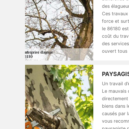
des élagueur
Ces travaux
force et sur
le 86180 est
coût du trav
des service
ouvert tous 
PAYSAGI
Un travail d
Le mauvais 
directement 
biens dans l
causés par l
vous recomm
paysagiste p