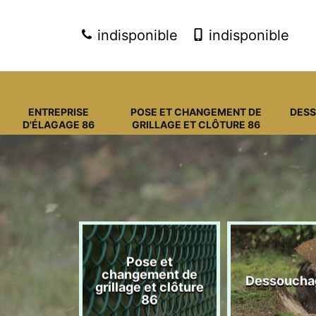
indisponible
indisponible
ENTREPRISE
POSE ET CHANGEMENT DE
DES
D'ÉLAGAGE 86
GRILLAGE ET CLÔTURE 86
Pose et
eprise
changement de
Dessoucha
gage 86
grillage et clôture
86