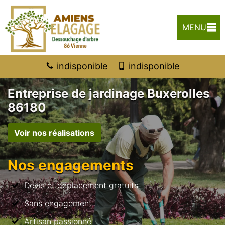
MENU
indisponible
indisponible
Entreprise de jardinage Buxerolles
86180
Voir nos réalisations
Nos engagements
Devis et déplacement gratuits
Sans engagement
Artisan passionné