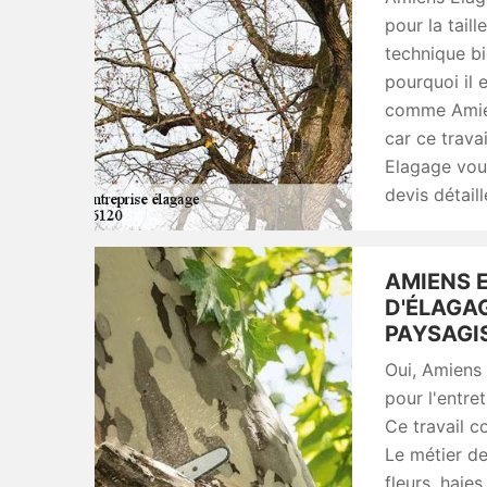
pour la tail
technique bi
pourquoi il 
comme Amien
car ce trav
Elagage vous
devis détaill
AMIENS E
D'ÉLAGAG
PAYSAGIS
Oui, Amiens 
pour l'entre
Ce travail co
Le métier de
fleurs, haie