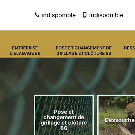
indisponible
indisponible
ENTREPRISE
POSE ET CHANGEMENT DE
DES
D'ÉLAGAGE 86
GRILLAGE ET CLÔTURE 86
Pose et
eprise
changement de
Dessoucha
gage 86
grillage et clôture
86