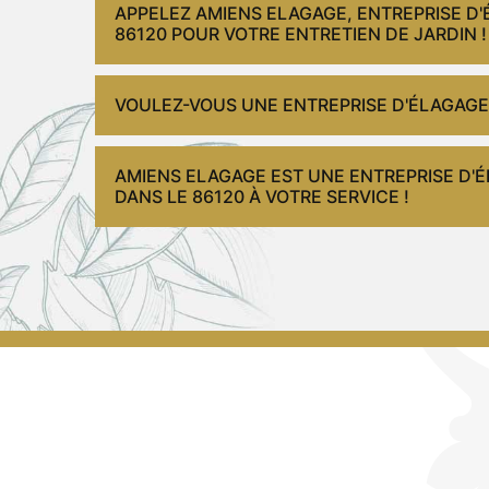
APPELEZ AMIENS ELAGAGE, ENTREPRISE D'
86120 POUR VOTRE ENTRETIEN DE JARDIN !
VOULEZ-VOUS UNE ENTREPRISE D'ÉLAGAGE
AMIENS ELAGAGE EST UNE ENTREPRISE D'É
DANS LE 86120 À VOTRE SERVICE !