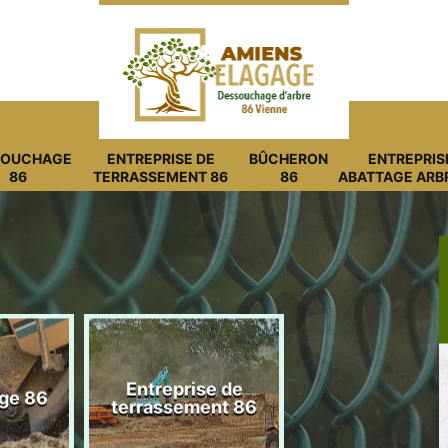
SOUCHAGE
ENTREPRISE DE
BÛCHERON
ENTREPRIS
86
TERRASSEMENT 86
86
ABATTAGE ARB
Entreprise de
ge 86
Bûcheron 8
terrassement 86