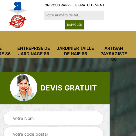
ON VOUS RAPPELLE GRATUITEMENT
E
ENTREPRISE DE
JARDINIER TAILLE
ARTISAN
RE 86
JARDINAGE 86
DE HAIE 86
PAYSAGISTE
86
DEVIS GRATUIT
Entreprise
Entreprise de
6
abattage arbre 86
jardinage 86