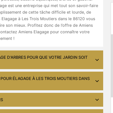
ge est une entreprise qui met tout son savoir-faire
plissement de cette tâche difficile et lourde, de
 Elagage à Les Trois Moutiers dans le 86120 vous
ire son mieux. Profitez donc de l’offre de Amiens
contactez Amiens Elagage pour connaître votre
tement !
GE D'ARBRES POUR QUE VOTRE JARDIN SOIT
 POUR ÉLAGAGE À LES TROIS MOUTIERS DANS
RS