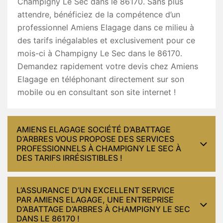
Champigny Le Sec dans le 86170. Sans plus
attendre, bénéficiez de la compétence d’un
professionnel Amiens Elagage dans ce milieu à
des tarifs inégalables et exclusivement pour ce
mois-ci à Champigny Le Sec dans le 86170.
Demandez rapidement votre devis chez Amiens
Elagage en téléphonant directement sur son
mobile ou en consultant son site internet !
AMIENS ELAGAGE SOCIÉTÉ D’ABATTAGE
D’ARBRES VOUS PROPOSE DES SERVICES
PROFESSIONNELS À CHAMPIGNY LE SEC À
DES TARIFS IRRÉSISTIBLES !
L’ASSURANCE D’UN EXCELLENT SERVICE
PAR AMIENS ELAGAGE, UNE ENTREPRISE
D’ABATTAGE D’ARBRES À CHAMPIGNY LE SEC
DANS LE 86170 !