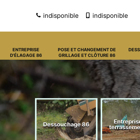
indisponible
indisponible
ENTREPRISE
POSE ET CHANGEMENT DE
DES
D'ÉLAGAGE 86
GRILLAGE ET CLÔTURE 86
Entreprise de
Dessouchage 86
terrassement 86