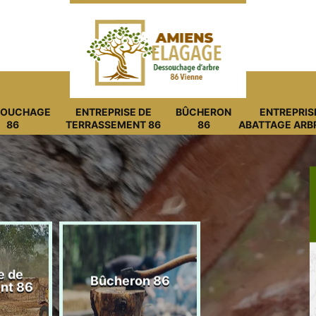
SOUCHAGE
ENTREPRISE DE
BÛCHERON
ENTREPRIS
86
TERRASSEMENT 86
86
ABATTAGE ARB
Entreprise
Entr
Bûcheron 86
abattage arbre 86
jar