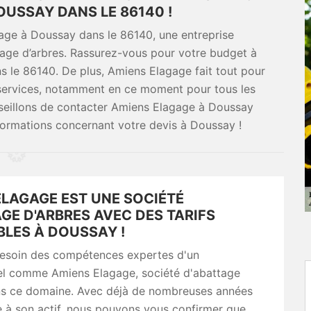
OUSSAY DANS LE 86140 !
gage à Doussay dans le 86140, une entreprise
age d’arbres. Rassurez-vous pour votre budget à
s le 86140. De plus, Amiens Elagage fait tout pour
 services, notamment en ce moment pour tous les
nseillons de contacter Amiens Elagage à Doussay
formations concernant votre devis à Doussay !
ELAGAGE EST UNE SOCIÉTÉ
GE D'ARBRES AVEC DES TARIFS
BLES À DOUSSAY !
esoin des compétences expertes d'un
el comme Amiens Elagage, société d'abattage
ns ce domaine. Avec déjà de nombreuses années
 à son actif, nous pouvons vous confirmer que