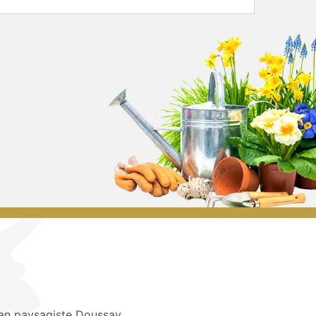
san paysagiste Doussay