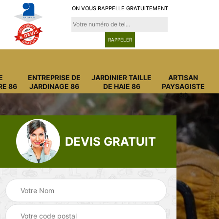
ON VOUS RAPPELLE GRATUITEMENT
E
ENTREPRISE DE
JARDINIER TAILLE
ARTISAN
RE 86
JARDINAGE 86
DE HAIE 86
PAYSAGISTE
86
DEVIS GRATUIT
eprise de
Jardinier taille de
Artisan p
dinage 86
haie 86
8