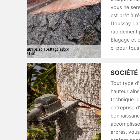
vous ne ser
est prêt à r
Doussay dan
rapidement p
Elagage et 
ci pour tous
SOCIÉTÉ 
Tout type d'
hauteur ains
technique id
entreprise d
connaissance
accomplisse
arbres, vou
professionne