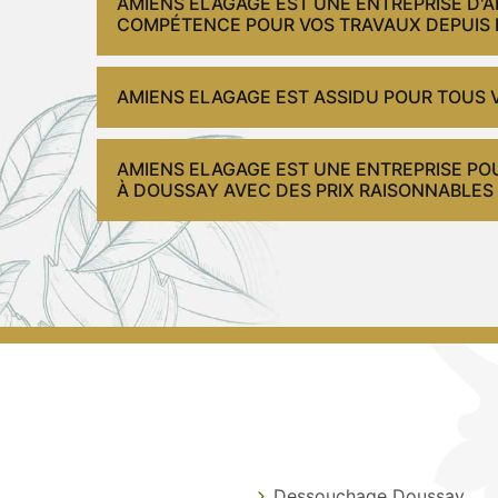
AMIENS ELAGAGE EST UNE ENTREPRISE D'
COMPÉTENCE POUR VOS TRAVAUX DEPUIS 
AMIENS ELAGAGE EST ASSIDU POUR TOUS V
AMIENS ELAGAGE EST UNE ENTREPRISE PO
À DOUSSAY AVEC DES PRIX RAISONNABLES 
Dessouchage Doussay