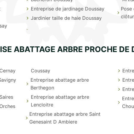
t
Entreprise de jardinage Doussay
Pose 
clôtu
Jardinier taille de haie Doussay
say
ISE ABATTAGE ARBRE PROCHE DE
 Cernay
Coussay
Entre
Savigny
Entreprise abattage arbre
Entre
Berthegon
Entre
Saires
Entreprise abattage arbre
Entre
Lencloitre
 Orches
Chou
Entreprise abattage arbre Saint
Genesaint D Ambiere