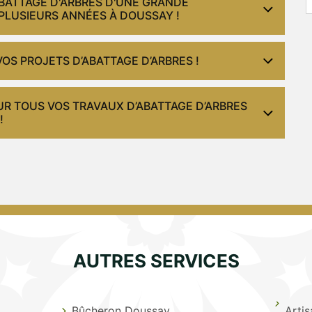
ABATTAGE D'ARBRES D'UNE GRANDE
PLUSIEURS ANNÉES À DOUSSAY !
OS PROJETS D’ABATTAGE D’ARBRES !
UR TOUS VOS TRAVAUX D’ABATTAGE D’ARBRES
!
AUTRES SERVICES
Bûcheron Doussay
Arti