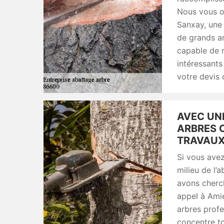
Nous vous o
Sanxay, une 
de grands a
capable de r
intéressant
votre devis
AVEC UN
ARBRES 
TRAVAUX,
Si vous avez
milieu de l’
avons cherc
appel à Ami
arbres profe
concentre to