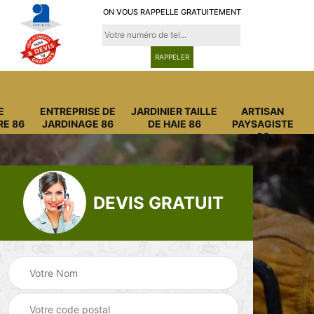
ON VOUS RAPPELLE GRATUITEMENT
E
ENTREPRISE DE
JARDINIER TAILLE
ARTISAN
RE 86
JARDINAGE 86
DE HAIE 86
PAYSAGISTE
86
DEVIS GRATUIT
Entreprise
Entreprise de
6
abattage arbre 86
jardinage 86