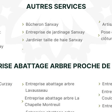
AUTRES SERVICES
Bûcheron Sanxay
Arti
t
Entreprise de jardinage Sanxay
Pose 
clôtu
Jardinier taille de haie Sanxay
ay
RISE ABATTAGE ARBRE PROCHE DE
 Curzay
Entreprise abattage arbre
Entr
Lavausseau
Entre
Entreprise abattage arbre La
Coul
Chapelle Montreuil
Entre