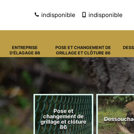
indisponible
indisponible
ENTREPRISE
POSE ET CHANGEMENT DE
DES
D'ÉLAGAGE 86
GRILLAGE ET CLÔTURE 86
Pose et
eprise
changement de
Dessoucha
gage 86
grillage et clôture
86