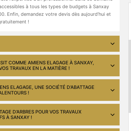
 accessibles à tous les types de budgets à Sanxay
0. Enfin, demandez votre devis dès aujourd’hui et
ratuitement !
SSIT COMME AMIENS ELAGAGE À SANXAY,
VOS TRAVAUX EN LA MATIÈRE !
IENS ELAGAGE, UNE SOCIÉTÉ D’ABATTAGE
ALENTOURS !
TTAGE D’ARBRES POUR VOS TRAVAUX
FS À SANXAY !