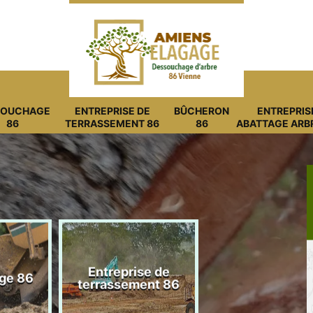
SOUCHAGE
ENTREPRISE DE
BÛCHERON
ENTREPRIS
86
TERRASSEMENT 86
86
ABATTAGE ARB
Entreprise de
ge 86
Bûcheron 8
terrassement 86