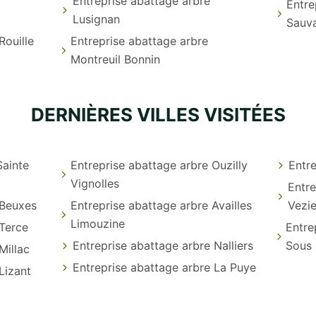
Entreprise abattage arbre
Entre
Lusignan
Sauv
Rouille
Entreprise abattage arbre
Montreuil Bonnin
DERNIÈRES VILLES VISITÉES
Sainte
Entreprise abattage arbre Ouzilly
Entr
Vignolles
Entre
 Beuxes
Entreprise abattage arbre Availles
Vezi
Limouzine
 Terce
Entre
Entreprise abattage arbre Nalliers
Sous 
Millac
Entreprise abattage arbre La Puye
Lizant