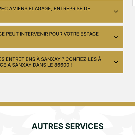
EC AMIENS ELAGAGE, ENTREPRISE DE
GE PEUT INTERVENIR POUR VOTRE ESPACE
ES ENTRETIENS À SANXAY ? CONFIEZ-LES À
GE À SANXAY DANS LE 86600 !
AUTRES SERVICES