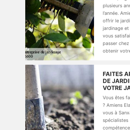
plusieurs an
l’année. Am
offrir le ja
jardinage et
vous satisfa
passer chez
obtenir votre
FAITES A
DE JARD
VOTRE J
Vous êtes fa
? Amiens Ela
vous à Sanxa
spécialistes
compétences 