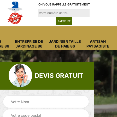
ON VOUS RAPPELLE GRATUITEMENT
E
ENTREPRISE DE
JARDINIER TAILLE
ARTISAN
RE 86
JARDINAGE 86
DE HAIE 86
PAYSAGISTE
86
DEVIS GRATUIT
Entreprise
Entreprise de
6
abattage arbre 86
jardinage 86