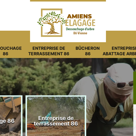
SOUCHAGE
ENTREPRISE DE
BÛCHERON
ENTREPRIS
86
TERRASSEMENT 86
86
ABATTAGE ARB
Entreprise de
ge 86
Bûcheron 8
terrassement 86