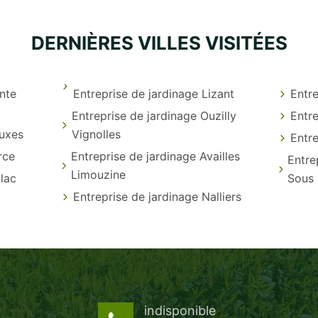
DERNIÈRES VILLES VISITÉES
inte
Entreprise de jardinage Lizant
Entre
Entreprise de jardinage Ouzilly
Entre
euxes
Vignolles
Entre
rce
Entreprise de jardinage Availles
Entre
Limouzine
llac
Sous 
Entreprise de jardinage Nalliers
indisponible