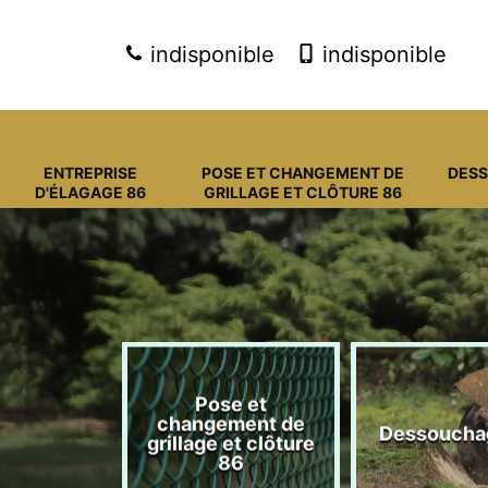
indisponible
indisponible
ENTREPRISE
POSE ET CHANGEMENT DE
DES
D'ÉLAGAGE 86
GRILLAGE ET CLÔTURE 86
Pose et
eprise
changement de
Dessoucha
gage 86
grillage et clôture
86