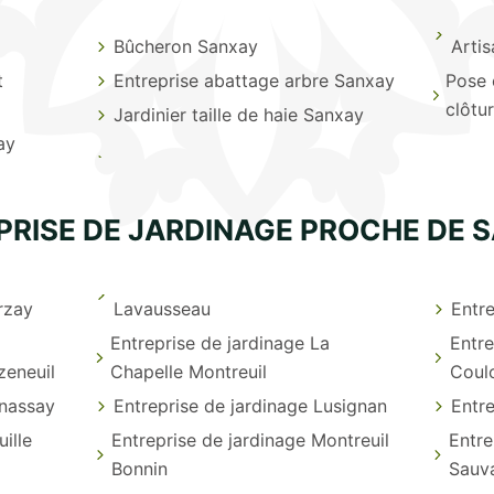
Bûcheron Sanxay
Arti
t
Entreprise abattage arbre Sanxay
Pose 
clôtu
Jardinier taille de haie Sanxay
ay
PRISE DE JARDINAGE PROCHE DE 
rzay
Lavausseau
Entre
Entreprise de jardinage La
Entre
zeneuil
Chapelle Montreuil
Coul
enassay
Entreprise de jardinage Lusignan
Entre
ille
Entreprise de jardinage Montreuil
Entre
Bonnin
Sauv