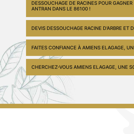
DESSOUCHAGE DE RACINES POUR GAGNER 
ANTRAN DANS LE 86100 !
DEVIS DESSOUCHAGE RACINE D’ARBRE ET D
FAITES CONFIANCE À AMIENS ELAGAGE, U
CHERCHEZ-VOUS AMIENS ELAGAGE, UNE S