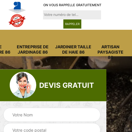
ON VOUS RAPPELLE GRATUITEMENT
E
ENTREPRISE DE
JARDINIER TAILLE
ARTISAN
RE 86
JARDINAGE 86
DE HAIE 86
PAYSAGISTE
86
DEVIS GRATUIT
Entreprise
Entreprise de
6
abattage arbre 86
jardinage 86