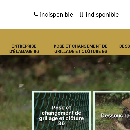
indisponible
indisponible
ENTREPRISE
POSE ET CHANGEMENT DE
DES
D'ÉLAGAGE 86
GRILLAGE ET CLÔTURE 86
Pose et
eprise
changement de
Dessoucha
gage 86
grillage et clôture
86