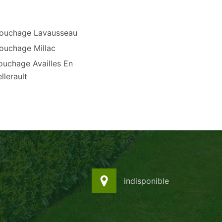
ouchage Lavausseau
ouchage Millac
ouchage Availles En
llerault
indisponible