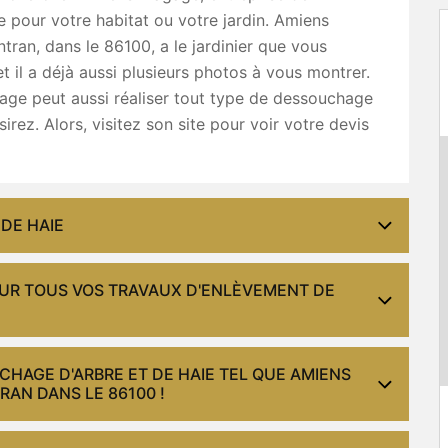
pour votre habitat ou votre jardin. Amiens
tran, dans le 86100, a le jardinier que vous
t il a déjà aussi plusieurs photos à vous montrer.
age peut aussi réaliser tout type de dessouchage
irez. Alors, visitez son site pour voir votre devis
DE HAIE
OUR TOUS VOS TRAVAUX D'ENLÈVEMENT DE
CHAGE D'ARBRE ET DE HAIE TEL QUE AMIENS
AN DANS LE 86100 !