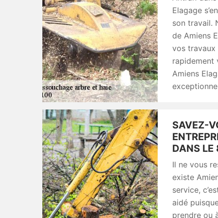
Elagage s’en
son travail.
de Amiens El
vos travaux
rapidement v
Amiens Elag
exceptionnel
SAVEZ-V
ENTREPR
DANS LE 
Il ne vous r
existe Amie
service, c’e
aidé puisque
prendre ou 