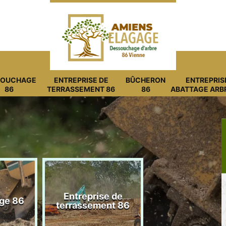
SOUCHAGE
ENTREPRISE DE
BÛCHERON
ENTREPRIS
86
TERRASSEMENT 86
86
ABATTAGE ARB
Entreprise de
ge 86
Bûcheron 8
terrassement 86