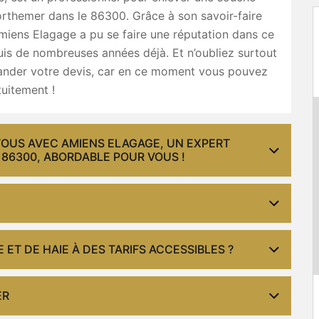
rthemer dans le 86300. Grâce à son savoir-faire
miens Elagage a pu se faire une réputation dans ce
is de nombreuses années déjà. Et n’oubliez surtout
nder votre devis, car en ce moment vous pouvez
tuitement !
TOUS AVEC AMIENS ELAGAGE, UN EXPERT
86300, ABORDABLE POUR VOUS !
ET DE HAIE À DES TARIFS ACCESSIBLES ?
ER