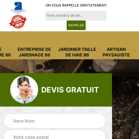
ON VOUS RAPPELLE GRATUITEMENT
E
ENTREPRISE DE
JARDINIER TAILLE
ARTISAN
RE 86
JARDINAGE 86
DE HAIE 86
PAYSAGISTE
86
DEVIS GRATUIT
Entreprise
Entreprise de
6
abattage arbre 86
jardinage 86