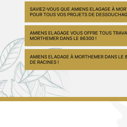
SAVIEZ-VOUS QUE AMIENS ELAGAGE À MOR
POUR TOUS VOS PROJETS DE DESSOUCHAG
AMIENS ELAGAGE VOUS OFFRE TOUS TRAVA
MORTHEMER DANS LE 86300 !
AMIENS ELAGAGE À MORTHEMER DANS LE 
DE RACINES !