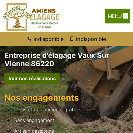
MENU
indisponible
indisponible
Entreprise d'élagage Vaux Sur
Vienne 86220
Voir nos réalisations
Nos engagements
Devis et déplacement gratuits
Sans engagement
Artisan passionné