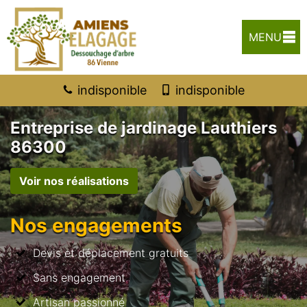
MENU
indisponible
indisponible
Entreprise de jardinage Lauthiers
86300
Voir nos réalisations
Nos engagements
Devis et déplacement gratuits
Sans engagement
Artisan passionné