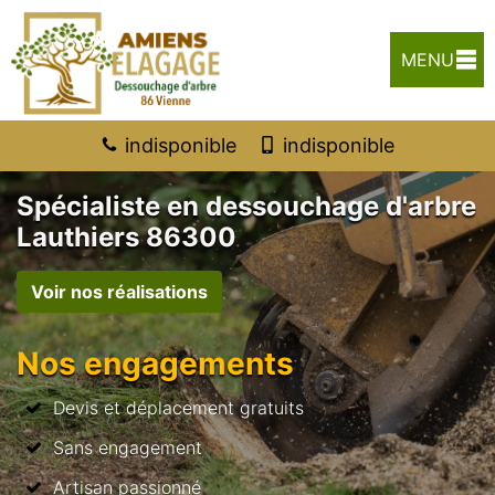
MENU
indisponible
indisponible
Spécialiste en dessouchage d'arbre
Lauthiers 86300
Voir nos réalisations
Nos engagements
Devis et déplacement gratuits
Sans engagement
Artisan passionné