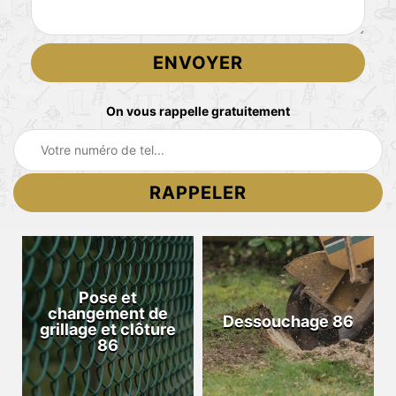
On vous rappelle gratuitement
Entreprise de
Dessouchage 86
e
terrassement 86