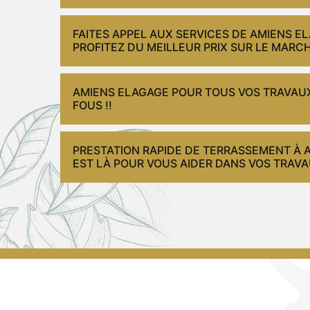
FAITES APPEL AUX SERVICES DE AMIENS EL
PROFITEZ DU MEILLEUR PRIX SUR LE MARCH
AMIENS ELAGAGE POUR TOUS VOS TRAVAUX
FOUS !!
PRESTATION RAPIDE DE TERRASSEMENT À A
EST LÀ POUR VOUS AIDER DANS VOS TRAVA