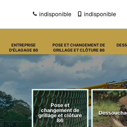
indisponible
indisponible
ENTREPRISE
POSE ET CHANGEMENT DE
DES
D'ÉLAGAGE 86
GRILLAGE ET CLÔTURE 86
Pose et
eprise
changement de
Dessoucha
gage 86
grillage et clôture
86