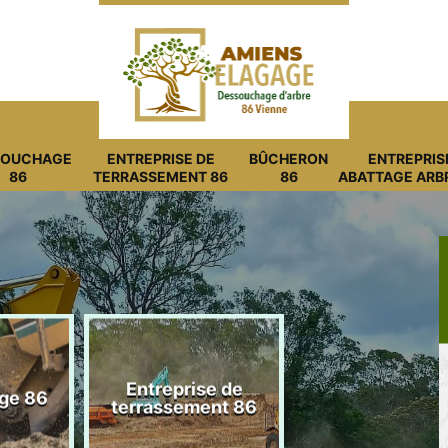
SOUCHAGE
ENTREPRISE DE
BÛCHERON
ENTREPRIS
86
TERRASSEMENT 86
86
ABATTAGE ARB
Entreprise de
ge 86
Bûcheron 8
terrassement 86