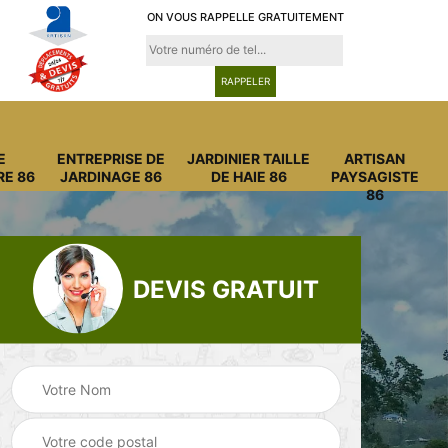
ON VOUS RAPPELLE GRATUITEMENT
E
ENTREPRISE DE
JARDINIER TAILLE
ARTISAN
RE 86
JARDINAGE 86
DE HAIE 86
PAYSAGISTE
86
DEVIS GRATUIT
Entreprise
Entreprise de
6
abattage arbre 86
jardinage 86