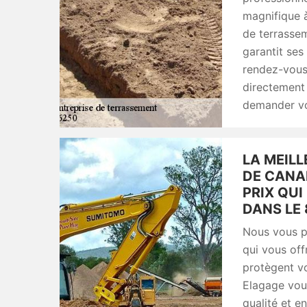
magnifique 
de terrassem
garantit ses 
rendez-vous 
directement 
demander vo
LA MEIL
DE CANA
PRIX QU
DANS LE 
Nous vous p
qui vous off
protègent v
Elagage vou
qualité et e