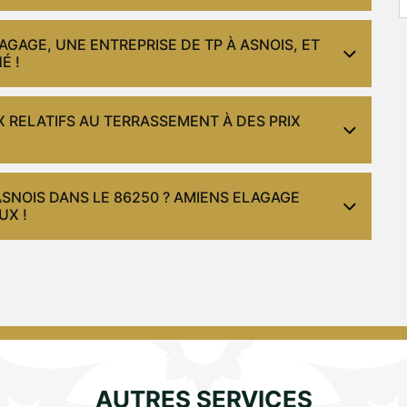
AGAGE, UNE ENTREPRISE DE TP À ASNOIS, ET
É !
 RELATIFS AU TERRASSEMENT À DES PRIX
SNOIS DANS LE 86250 ? AMIENS ELAGAGE
UX !
AUTRES SERVICES