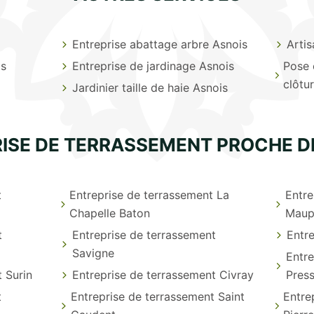
Entreprise abattage arbre Asnois
Artis
is
Entreprise de jardinage Asnois
Pose 
clôtu
Jardinier taille de haie Asnois
ISE DE TERRASSEMENT PROCHE D
t
Entreprise de terrassement La
Entre
Chapelle Baton
Maup
t
Entreprise de terrassement
Entre
Savigne
Entre
 Surin
Entreprise de terrassement Civray
Pres
t
Entreprise de terrassement Saint
Entre