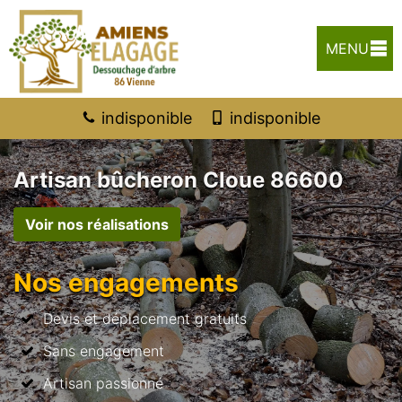
MENU
indisponible
indisponible
Artisan bûcheron Cloue 86600
Voir nos réalisations
Nos engagements
Devis et déplacement gratuits
Sans engagement
Artisan passionné