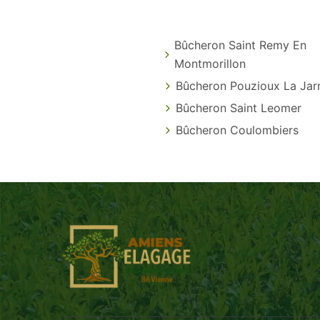
Bûcheron Saint Remy En
Montmorillon
Bûcheron Pouzioux La Jarr
Bûcheron Saint Leomer
Bûcheron Coulombiers