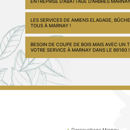
ENTREPRISE D’ABATTAGE D’ARBRES MARNA
LES SERVICES DE AMIENS ELAGAGE, BÛCH
TOUS À MARNAY !
BESOIN DE COUPE DE BOIS MAIS AVEC UN T
VOTRE SERVICE À MARNAY DANS LE 86160 !
Dessouchage Marnay