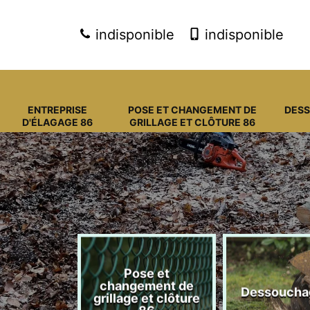
indisponible
indisponible
ENTREPRISE
POSE ET CHANGEMENT DE
DES
D'ÉLAGAGE 86
GRILLAGE ET CLÔTURE 86
Pose et
eprise
changement de
Dessoucha
gage 86
grillage et clôture