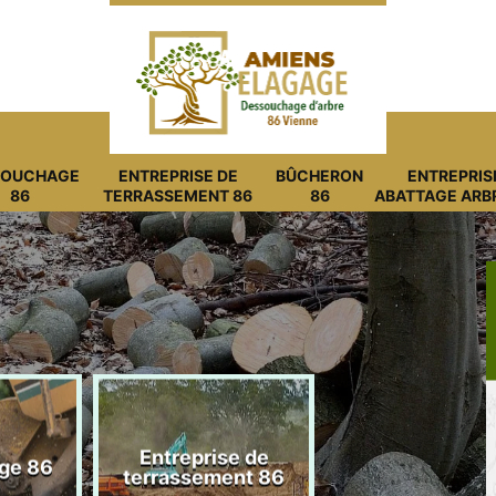
SOUCHAGE
ENTREPRISE DE
BÛCHERON
ENTREPRIS
86
TERRASSEMENT 86
86
ABATTAGE ARB
Entreprise de
ge 86
Bûcheron 8
terrassement 86