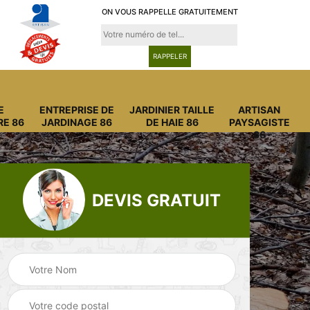
ON VOUS RAPPELLE GRATUITEMENT
E
ENTREPRISE DE
JARDINIER TAILLE
ARTISAN
RE 86
JARDINAGE 86
DE HAIE 86
PAYSAGISTE
86
DEVIS GRATUIT
Entreprise
Entreprise de
6
abattage arbre 86
jardinage 86