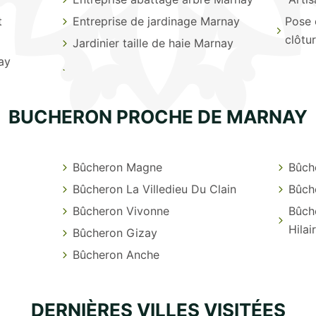
t
Entreprise de jardinage Marnay
Pose 
clôtu
Jardinier taille de haie Marnay
ay
BUCHERON PROCHE DE MARNAY
Bûcheron Magne
Bûche
Bûcheron La Villedieu Du Clain
Bûch
Bûcheron Vivonne
Bûch
Hilai
Bûcheron Gizay
Bûcheron Anche
DERNIÈRES VILLES VISITÉES