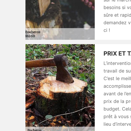
besoins si v
sûre et rapi
demandez vi
ci !
PRIX ET 
L’intervent
travail de s
C’est le meil
accomplisse
avant de l’e
prix de la p
budget. Cel
prêt à vous 
lieu d’inter