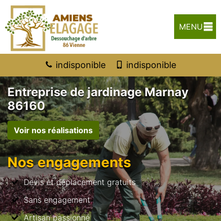
MENU
indisponible
indisponible
Entreprise de jardinage Marnay
86160
Voir nos réalisations
Nos engagements
Devis et déplacement gratuits
Sans engagement
Artisan passionné