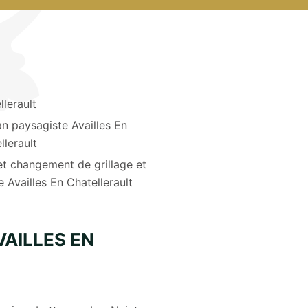
llerault
an paysagiste Availles En
llerault
et changement de grillage et
e Availles En Chatellerault
AILLES EN