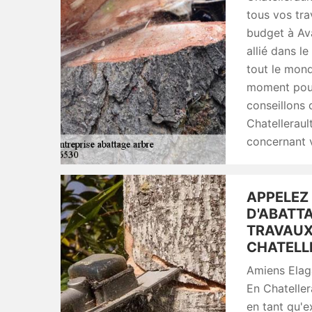
tous vos tra
budget à Ava
allié dans l
tout le mond
moment pour
conseillons 
Chatelleraul
concernant v
APPELEZ
D'ABATTA
TRAVAUX 
CHATELL
Amiens Elaga
En Chateller
en tant qu'e