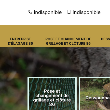
indisponible
indisponible
ENTREPRISE
POSE ET CHANGEMENT DE
DES
D'ÉLAGAGE 86
GRILLAGE ET CLÔTURE 86
Pose et
eprise
changement de
Dessoucha
gage 86
grillage et clôture
86