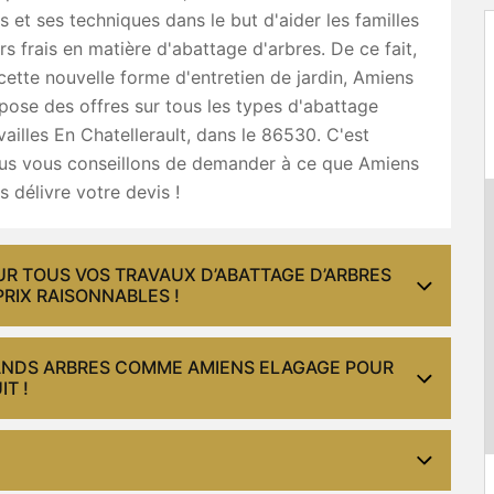
et ses techniques dans le but d'aider les familles
urs frais en matière d'abattage d'arbres. De ce fait,
cette nouvelle forme d'entretien de jardin, Amiens
ose des offres sur tous les types d'abattage
vailles En Chatellerault, dans le 86530. C'est
us vous conseillons de demander à ce que Amiens
 délivre votre devis !
UR TOUS VOS TRAVAUX D’ABATTAGE D’ARBRES
PRIX RAISONNABLES !
RANDS ARBRES COMME AMIENS ELAGAGE POUR
T !