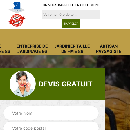
ON VOUS RAPPELLE GRATUITEMENT
E
ENTREPRISE DE
JARDINIER TAILLE
ARTISAN
RE 86
JARDINAGE 86
DE HAIE 86
PAYSAGISTE
86
DEVIS GRATUIT
Entreprise
Entreprise de
6
abattage arbre 86
jardinage 86