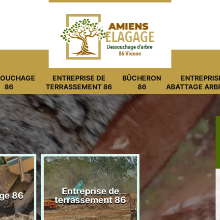
SOUCHAGE
ENTREPRISE DE
BÛCHERON
ENTREPRIS
86
TERRASSEMENT 86
86
ABATTAGE ARB
Entreprise de
ge 86
Bûcheron 8
terrassement 86