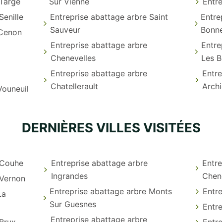
 Targe
Sur Vienne
Entre
Senille
Entreprise abattage arbre Saint
Entre
Sauveur
Bonne
 Cenon
Entreprise abattage arbre
Entre
Chenevelles
Les B
Entreprise abattage arbre
Entre
Chatellerault
Arch
Vouneuil
DERNIÈRES VILLES VISITÉES
 Couhe
Entreprise abattage arbre
Entre
Ingrandes
Chen
 Vernon
Entreprise abattage arbre Monts
Entre
La
Sur Guesnes
Entre
Entreprise abattage arbre
 Brux
Entr