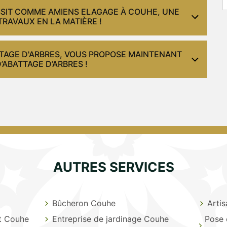
USSIT COMME AMIENS ELAGAGE À COUHE, UNE
TRAVAUX EN LA MATIÈRE !
TTAGE D'ARBRES, VOUS PROPOSE MAINTENANT
’ABATTAGE D’ARBRES !
AUTRES SERVICES
Bûcheron Couhe
Arti
nt Couhe
Entreprise de jardinage Couhe
Pose 