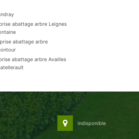
andray
prise abattage arbre Leignes
ontaine
prise abattage arbre
ontour
prise abattage arbre Availles
atellerault
indisponible