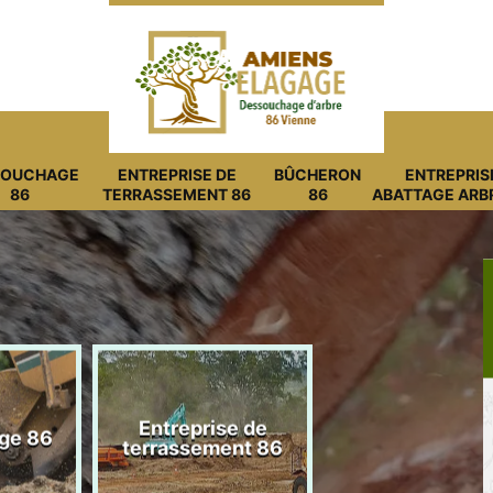
SOUCHAGE
ENTREPRISE DE
BÛCHERON
ENTREPRIS
86
TERRASSEMENT 86
86
ABATTAGE ARB
Entreprise de
ge 86
Bûcheron 8
terrassement 86