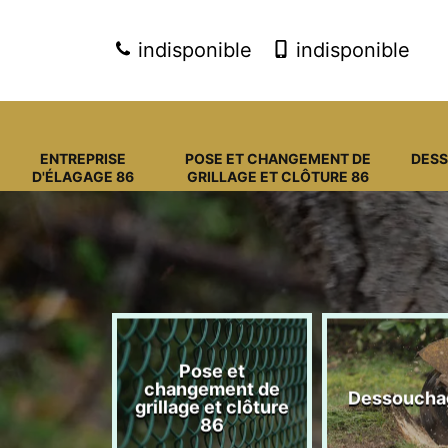
indisponible
indisponible
ENTREPRISE
POSE ET CHANGEMENT DE
DES
D'ÉLAGAGE 86
GRILLAGE ET CLÔTURE 86
Pose et
eprise
changement de
Dessoucha
gage 86
grillage et clôture
86