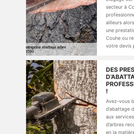
secteur à Co
professionne
ailleurs alo
une prestat
Couhe ou re
votre devis 
DES PRE
D’ABATTA
PROFESS
!
Avez-vous b
d’abattage d
aux service
d’arbres rec
en la matièr