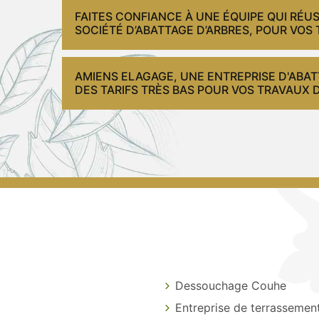
FAITES CONFIANCE À UNE ÉQUIPE QUI RÉ
SOCIÉTÉ D’ABATTAGE D’ARBRES, POUR VOS 
AMIENS ELAGAGE, UNE ENTREPRISE D'ABA
DES TARIFS TRÈS BAS POUR VOS TRAVAUX D
Dessouchage Couhe
Entreprise de terrasseme