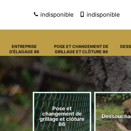
indisponible
indisponible
ENTREPRISE
POSE ET CHANGEMENT DE
DES
D'ÉLAGAGE 86
GRILLAGE ET CLÔTURE 86
Pose et
eprise
changement de
Dessoucha
gage 86
grillage et clôture
86