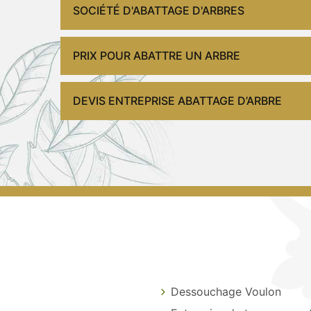
SOCIÉTÉ D'ABATTAGE D'ARBRES
PRIX POUR ABATTRE UN ARBRE
DEVIS ENTREPRISE ABATTAGE D’ARBRE
Dessouchage Voulon