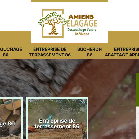
SOUCHAGE
ENTREPRISE DE
BÛCHERON
ENTREPRIS
86
TERRASSEMENT 86
86
ABATTAGE ARB
Entreprise de
ge 86
Bûcheron 8
terrassement 86