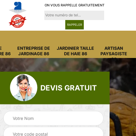
ON VOUS RAPPELLE GRATUITEMENT
E
ENTREPRISE DE
JARDINIER TAILLE
ARTISAN
RE 86
JARDINAGE 86
DE HAIE 86
PAYSAGISTE
86
DEVIS GRATUIT
Entreprise
Entreprise de
6
abattage arbre 86
jardinage 86