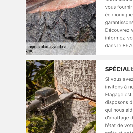
vous fournir
économiques.
garantissons
Découvrez vo
informez-vou
dans le 8670
SPÉCIAL
Si vous avez
invitons à n
Elagage est 
disposons d
qui nous aid
d’abattage d
l’état de v
prêts et apt