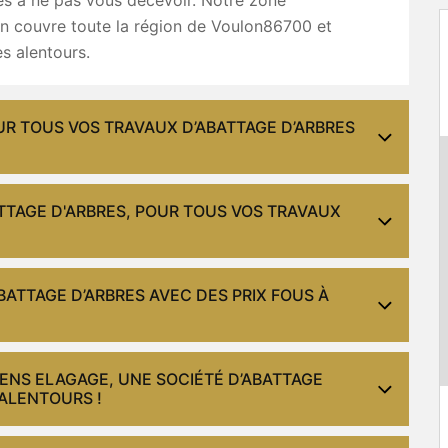
on couvre toute la région de Voulon86700 et
s alentours.
UR TOUS VOS TRAVAUX D’ABATTAGE D’ARBRES
TTAGE D'ARBRES, POUR TOUS VOS TRAVAUX
BATTAGE D’ARBRES AVEC DES PRIX FOUS À
IENS ELAGAGE, UNE SOCIÉTÉ D’ABATTAGE
ALENTOURS !