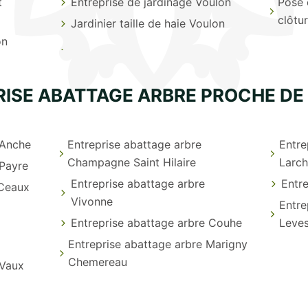
t
Entreprise de jardinage Voulon
Pose 
clôtu
Jardinier taille de haie Voulon
on
RISE ABATTAGE ARBRE PROCHE DE
 Anche
Entreprise abattage arbre
Entre
Champagne Saint Hilaire
Larch
 Payre
Entreprise abattage arbre
Entr
 Ceaux
Vivonne
Entre
Entreprise abattage arbre Couhe
Leves
Entreprise abattage arbre Marigny
Chemereau
 Vaux