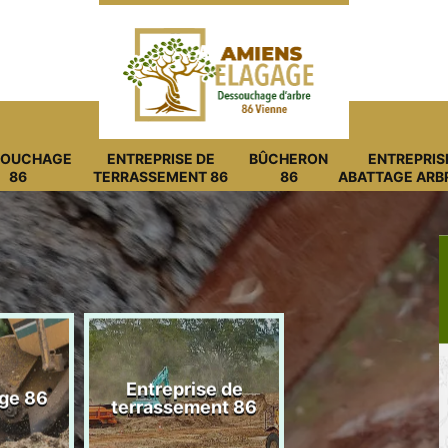
SOUCHAGE
ENTREPRISE DE
BÛCHERON
ENTREPRIS
86
TERRASSEMENT 86
86
ABATTAGE ARB
Entreprise de
ge 86
Bûcheron 8
terrassement 86