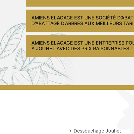
AMIENS ELAGAGE EST UNE SOCIÉTÉ D’ABA
D’ABATTAGE D’ARBRES AUX MEILLEURS TARI
AMIENS ELAGAGE EST UNE ENTREPRISE PO
À JOUHET AVEC DES PRIX RAISONNABLES !
Dessouchage Jouhet