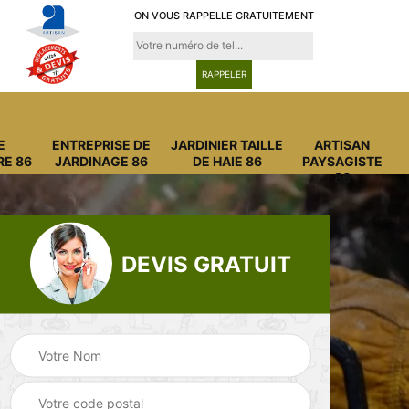
ON VOUS RAPPELLE GRATUITEMENT
E
ENTREPRISE DE
JARDINIER TAILLE
ARTISAN
RE 86
JARDINAGE 86
DE HAIE 86
PAYSAGISTE
86
DEVIS GRATUIT
Entreprise
Entreprise de
6
abattage arbre 86
jardinage 86