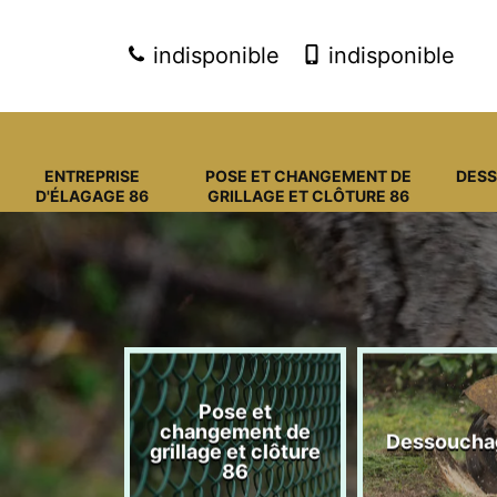
indisponible
indisponible
ENTREPRISE
POSE ET CHANGEMENT DE
DES
D'ÉLAGAGE 86
GRILLAGE ET CLÔTURE 86
Pose et
eprise
changement de
Dessoucha
gage 86
grillage et clôture
86