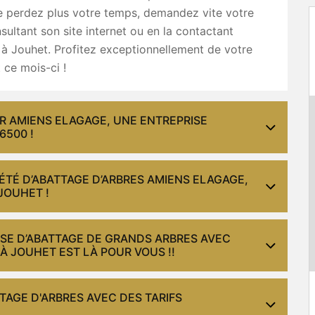
e perdez plus votre temps, demandez vite votre
sultant son site internet ou en la contactant
à Jouhet. Profitez exceptionnellement de votre
 ce mois-ci !
R AMIENS ELAGAGE, UNE ENTREPRISE
6500 !
ÉTÉ D’ABATTAGE D’ARBRES AMIENS ELAGAGE,
JOUHET !
ISE D’ABATTAGE DE GRANDS ARBRES AVEC
À JOUHET EST LÀ POUR VOUS !!
TAGE D'ARBRES AVEC DES TARIFS