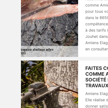
comme Amien
pour tous v
dans le 8650
compétence 
à des tarifs
Jouhet dans
Amiens Elag
en consultant
FAITES C
COMME A
SOCIÉTÉ 
TRAVAUX 
Amiens Elaga
Elle réalise
donner satis