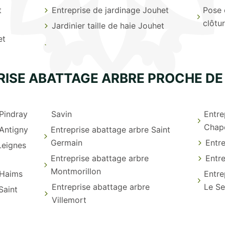
t
Entreprise de jardinage Jouhet
Pose 
clôtu
Jardinier taille de haie Jouhet
et
RISE ABATTAGE ARBRE PROCHE DE
 Pindray
Savin
Entre
Chape
 Antigny
Entreprise abattage arbre Saint
Germain
Entre
Leignes
Entreprise abattage arbre
Entre
Montmorillon
 Haims
Entre
Entreprise abattage arbre
Le S
Saint
Villemort