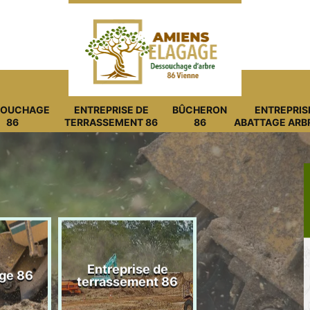
SOUCHAGE
ENTREPRISE DE
BÛCHERON
ENTREPRIS
86
TERRASSEMENT 86
86
ABATTAGE ARB
Entreprise de
ge 86
Bûcheron 8
terrassement 86