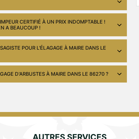
MPEUR CERTIFIÉ À UN PRIX INDOMPTABLE !
EN A BEAUCOUP !
SAGISTE POUR L'ÉLAGAGE À MAIRE DANS LE
AGE D'ARBUSTES À MAIRE DANS LE 86270 ?
AUTRES SERVICES