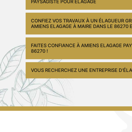
PAYSAGISTE POUR ÉLAGAGE
CONFIEZ VOS TRAVAUX À UN ÉLAGUEUR GRI
AMIENS ELAGAGE À MAIRE DANS LE 86270 
FAITES CONFIANCE À AMIENS ELAGAGE PAY
86270 !
VOUS RECHERCHEZ UNE ENTREPRISE D'ÉLAG