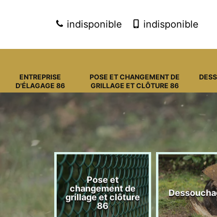
indisponible
indisponible
ENTREPRISE
POSE ET CHANGEMENT DE
DES
D'ÉLAGAGE 86
GRILLAGE ET CLÔTURE 86
Pose et
eprise
changement de
Dessoucha
gage 86
grillage et clôture
86