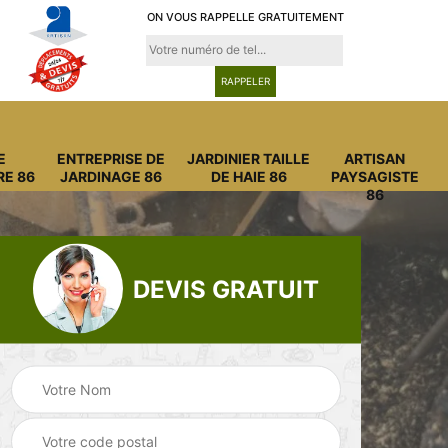
ON VOUS RAPPELLE GRATUITEMENT
E
ENTREPRISE DE
JARDINIER TAILLE
ARTISAN
RE 86
JARDINAGE 86
DE HAIE 86
PAYSAGISTE
86
DEVIS GRATUIT
Entreprise
Entreprise de
6
abattage arbre 86
jardinage 86