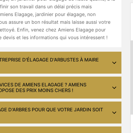
finir son travail dans un délai précis mais
miens Elagage, jardinier pour élagage, non
us assure un bon résultat mais laisse aussi votre
nettoyé. Enfin, venez chez Amiens Elagage pour
e devis et les informations qui vous intéressent !
TREPRISE D'ÉLAGAGE D'ARBUSTES À MAIRE
VICES DE AMIENS ELAGAGE ? AMIENS
OPOSE DES PRIX MOINS CHERS !
GE D'ARBRES POUR QUE VOTRE JARDIN SOIT