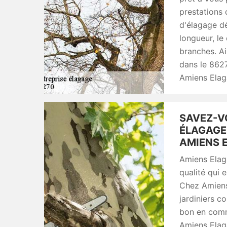
prestations 
d'élagage d
longueur, le
branches. Ai
dans le 862
Amiens Elag
SAVEZ-V
ÉLAGAGE
AMIENS E
Amiens Elag
qualité qui 
Chez Amiens
jardiniers c
bon en commu
Amiens Elaga